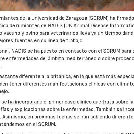
 Rumiantes de la Universidad de Zaragoza (SCRUM) ha firmad
línica de rumiantes de NADIS (UK Animal Disease Informati
do vacuno y ovino para veterinarios lleva ya un tiempo dan
jores fuentes en su línea de trabajo.
ional, NADIS se ha puesto en contacto con el SCRUM para 
22/07/2026
29/07/2026
obre enfermedades del ámbito mediterráneo o sobre proces
.
stante diferente a la británica, en la que está más especi
en tener diferentes manifestaciones clínicas con climat
ejo.
 ha incorporado el primer caso clínico que trata sobre la 
rafías y explicaciones sobre la enfermedad. También se inco
o. Asimismo, en próximas fechas se irán subiendo diferente
e atendemos en el SCRUM.