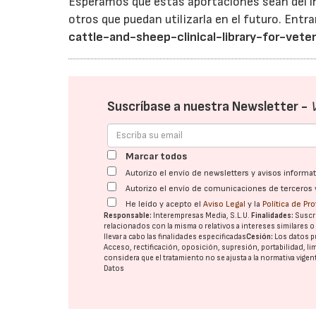
Esperamos que estas aportaciones sean del int
otros que puedan utilizarla en el futuro. Ent
cattle-and-sheep-clinical-library-for-veter
Suscríbase a nuestra Newsletter -
Marcar todos
Autorizo el envío de newsletters y avisos inform
Autorizo el envío de comunicaciones de terceros 
He leído y acepto el
Aviso Legal
y la
Política de Pr
Responsable:
Interempresas Media, S.L.U.
Finalidades:
Suscri
relacionados con la misma o relativos a intereses similares 
llevar a cabo las finalidades especificadas
Cesión:
Los datos p
Acceso, rectificación, oposición, supresión, portabilidad, l
considera que el tratamiento no se ajusta a la normativa vige
Datos