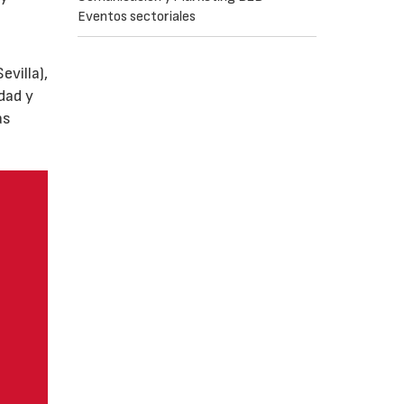
Eventos sectoriales
villa),
dad y
as