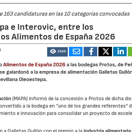
de 163 candidaturas en las 10 categorías convocadas
a e Interovic, entre los
ios Alimentos de España 2026
6
2589
io
Alimentos de España 2026
a las bodegas Protos, de Peñ
 se galardonó a la empresa de alimentación Galletas Gulló
sevillana Oleoestepa.
ación
(MAPA) informó de la concesión a Protos de dicha dis
nvertido a la bodega en “uno de los grandes referentes“ d
miento e innovación para consolidar un proyecto de excel
ón a Galletas Gullón con el premio a la
industria alimentaria