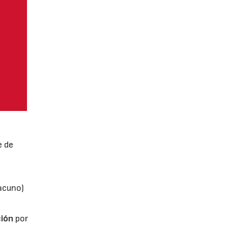
e de
vacuno)
ión
por