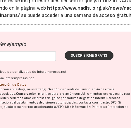
erés de los profesionales del sector que ya utilizan NADI
rando en la página web
https://www.nadis.
o
rg.uk/news/na
inarians/
se puede acceder a una semana de acceso gratui
Ver ejemplo
SUSCRIBIRME GRATIS
ativos personalizados de interempresas.net
vía interempresas.net
otección de Datos
pción a nuestra(s) newsletter(s). Gestión de cuenta de usuario. Envío de emails
o asociados.
Conservación:
mientras dure la relación con Ud., o mientras sea necesario para
ueden cederse a otras
empresas del grupo
por motivos de gestión interna.
Derechos:
imitación del tratatamiento y decisiones automatizadas:
contacte con nuestro DPD
. Si
nte, puede presentar reclamación ante la
AEPD
.
Más información:
Política de Protección de