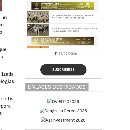
o un
on
do
que
22/07/2026
os
SUSCRIBIRSE
alizada
ologías
ENLACES DESTACADOS
rinitis
rpora
s