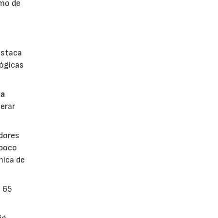
umo de
estaca
lógicas
la
erar
dores
 poco
mica de
n 65