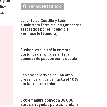
S y de
ÚLTIMAS NOTICIAS
dis-
ta.
La Junta de Castilla y León
suministra forraje a los ganaderos
afectados por el incendio en
Fermoselle (Zamora)
Euskadi estudiará la compra
conjunta de forrajes ante la
escasez de pastos por la sequía
Las cooperativas de Baleares
prevén pérdidas de hasta el 40%
por las olas de calor
Extremadura convoca 38.000
euros en ayudas para controlar el