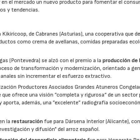
ar en el mercado un nuevo producto para fomentar el cons
os y tendencias.
 Kikiricoop, de Cabranes (Asturias), una cooperativa que d
roductos como crema de avellanas, comidas preparadas eco
gas (Pontevedra) se alzó con el premio a la
producción de 
roceso de transformación y modernización, orientado a gen
anales sin incrementar el esfuerzo extractivo.
nización Productores Asociados Grandes Atuneros Congela
 que ofrece una visión ”completa y rigurosa“ de un sector
 y aporta, además, una ”excelente” radiografía socioeconó
en la
restauración
fue para Dársena Interior (Alicante), co
nvestigación y difusión" del arroz español.