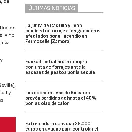
n, de
ÚLTIMAS NOTICIAS
La Junta de Castilla y León
tinción
suministra forraje a los ganaderos
el vino
afectados por el incendio en
Fermoselle (Zamora)
encia
y
Euskadi estudiará la compra
conjunta de forrajes ante la
escasez de pastos por la sequía
villa),
dad y
Las cooperativas de Baleares
prevén pérdidas de hasta el 40%
as
por las olas de calor
Extremadura convoca 38.000
euros en ayudas para controlar el