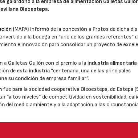
 se galardonó a la empresa de alimentación Galletas Gulló
sevillana Oleoestepa.
ación
(MAPA) informó de la concesión a Protos de dicha dis
nvertido a la bodega en “uno de los grandes referentes“ d
miento e innovación para consolidar un proyecto de excel
ón a Galletas Gullón con el premio a la
industria alimentaria
ión de esta industria ”centenaria, una de las principales
ene su condición de empresa familiar”.
n
fue para la sociedad cooperativa Oleoestepa, de Estepa (Se
zar ”altos niveles” de competitividad en sostenibilidad, cali
ión del medio ambiente y a la adaptación a las circunstanci