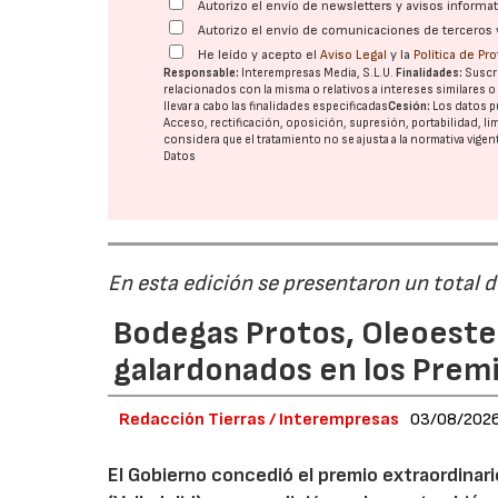
Autorizo el envío de newsletters y avisos inform
Autorizo el envío de comunicaciones de terceros 
He leído y acepto el
Aviso Legal
y la
Política de Pr
Responsable:
Interempresas Media, S.L.U.
Finalidades:
Suscri
relacionados con la misma o relativos a intereses similares 
llevar a cabo las finalidades especificadas
Cesión:
Los datos p
Acceso, rectificación, oposición, supresión, portabilidad, l
considera que el tratamiento no se ajusta a la normativa vige
Datos
En esta edición se presentaron un total 
Bodegas Protos, Oleoestep
galardonados en los Prem
Redacción Tierras / Interempresas
03/08/202
El Gobierno concedió el premio extraordinar