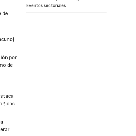
Eventos sectoriales
e de
vacuno)
ión
por
umo de
estaca
lógicas
la
erar