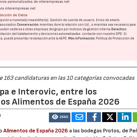
ativos personalizados de interempresas.net
vía interempresas.net
otección de Datos
pción a nuestra(s) newsletter(s). Gestión de cuenta de usuario. Envío de emails
o asociados.
Conservación:
mientras dure la relación con Ud., o mientras sea necesario para
ueden cederse a otras
empresas del grupo
por motivos de gestión interna.
Derechos:
imitación del tratatamiento y decisiones automatizadas:
contacte con nuestro DPD
. Si
nte, puede presentar reclamación ante la
AEPD
.
Más información:
Política de Protección de
22/07/2026
29/07/2026
de 163 candidaturas en las 10 categorías convocadas
a e Interovic, entre los
ios Alimentos de España 2026
6
2660
io
Alimentos de España 2026
a las bodegas Protos, de Peñ