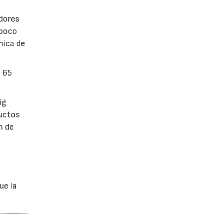
dores
 poco
mica de
n 65
ig
ductos
n de
ue la