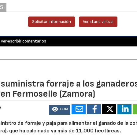
AS
Solicitar información
Ver stand virtual
ver/escribir comentarios
n suministra forraje a los ganadero
 en Fermoselle (Zamora)
6
1193
inistro de forraje y paja para alimentar el ganado de la zo
ora), que ha calcinado ya más de 11.000 hectáreas.