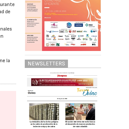
durante
ad de
onales
en
ne la
NEWSLETTERS