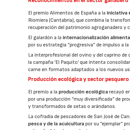
Reconocimientos en el sector ganadero
El premio Alimentos de España a la
iniciativa
Riomiera (Cantabria), que combina la transfor
recuperación del patrimonio agroganadero y cu
El galardón a la
internacionalización alimenta
por su estrategia “progresiva” de impulso a la
La interprofesional del ovino y del caprino de
la campaña 'El Paquito' que intenta consolid
carne en formatos adaptados a los nuevos us
Producción ecológica y sector pesquero
El premio a la
producción ecológica
recayó en
por una producción “muy diversificada“ de p
y transformados de setas o arándanos.
La cofradía de pescadores de San José de Can
pesca y de la acuicultura
por su ”ejemplar“ p