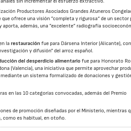
anales sin incrementar el esfuerzo extractivo.
nización Productores Asociados Grandes Atuneros Congela
 que ofrece una visión ”completa y rigurosa“ de un sector
 y aporta, además, una ”excelente” radiografía socioeconó
en la
restauración
fue para Dársena Interior (Alicante), co
nvestigación y difusión" del arroz español.
reducción del desperdicio alimentario
fue para Honorato Ro
edona (Valencia), una iniciativa que permite aprovechar pro
cio mediante un sistema formalizado de donaciones y gestió
uras en las 10 categorías convocadas, además del Premio
ones de promoción diseñadas por el Ministerio, mientras q
á, como es habitual, en otoño.