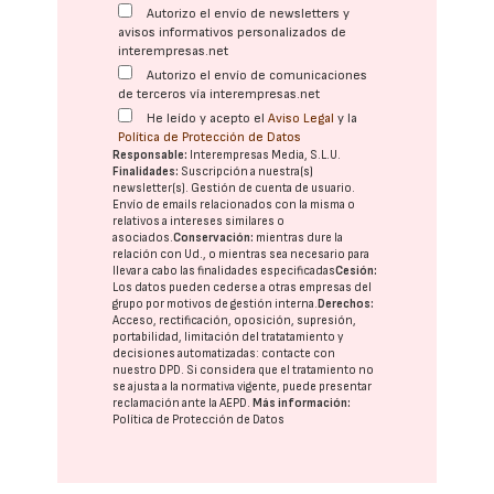
Autorizo el envío de newsletters y
avisos informativos personalizados de
interempresas.net
Autorizo el envío de comunicaciones
de terceros vía interempresas.net
He leído y acepto el
Aviso Legal
y la
Política de Protección de Datos
Responsable:
Interempresas Media, S.L.U.
Finalidades:
Suscripción a nuestra(s)
newsletter(s). Gestión de cuenta de usuario.
Envío de emails relacionados con la misma o
relativos a intereses similares o
asociados.
Conservación:
mientras dure la
relación con Ud., o mientras sea necesario para
llevar a cabo las finalidades especificadas
Cesión:
Los datos pueden cederse a otras
empresas del
grupo
por motivos de gestión interna.
Derechos:
Acceso, rectificación, oposición, supresión,
portabilidad, limitación del tratatamiento y
decisiones automatizadas:
contacte con
nuestro DPD
. Si considera que el tratamiento no
se ajusta a la normativa vigente, puede presentar
reclamación ante la
AEPD
.
Más información:
Política de Protección de Datos