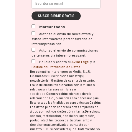
SUSCRIBIRME GRATIS
Marcar todos
Autorizo el envío de newsletters y
avisos informativos personalizados de
interempresas.net
Autorizo el envío de comunicaciones
de terceros vía interempresas.net
He leído y acepto el
Aviso Legal
y la
Política de Protección de Datos
Responsable:
Interempresas Media, S.L.U.
Finalidades:
Suscripción a nuestra(s)
newsletter(s). Gestión de cuenta de usuario.
Envío de emails relacionados con la misma o
relativos a intereses similares o
asociados.
Conservación:
mientras dure la
relación con Ud., o mientras sea necesario para
llevar a cabo las finalidades especificadas
Cesión:
Los datos pueden cederse a otras
empresas del
grupo
por motivos de gestión interna.
Derechos:
Acceso, rectificación, oposición, supresión,
portabilidad, limitación del tratatamiento y
decisiones automatizadas:
contacte con
nuestro DPD
. Si considera que el tratamiento no