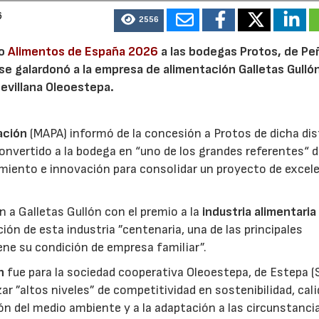
6
2556
io
Alimentos de España 2026
a las bodegas Protos, de Peñ
 se galardonó a la empresa de alimentación Galletas Gulló
sevillana Oleoestepa.
ación
(MAPA) informó de la concesión a Protos de dicha dis
nvertido a la bodega en “uno de los grandes referentes“ d
miento e innovación para consolidar un proyecto de excel
ón a Galletas Gullón con el premio a la
industria alimentaria
ión de esta industria ”centenaria, una de las principales
ene su condición de empresa familiar”.
n
fue para la sociedad cooperativa Oleoestepa, de Estepa (Se
zar ”altos niveles” de competitividad en sostenibilidad, cali
ión del medio ambiente y a la adaptación a las circunstanci