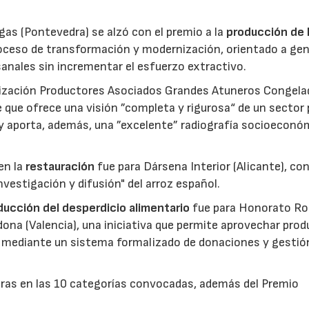
gas (Pontevedra) se alzó con el premio a la
producción de 
roceso de transformación y modernización, orientado a gen
anales sin incrementar el esfuerzo extractivo.
nización Productores Asociados Grandes Atuneros Congela
 que ofrece una visión ”completa y rigurosa“ de un sector
 y aporta, además, una ”excelente” radiografía socioeconó
en la
restauración
fue para Dársena Interior (Alicante), co
nvestigación y difusión" del arroz español.
reducción del desperdicio alimentario
fue para Honorato Ro
edona (Valencia), una iniciativa que permite aprovechar pro
cio mediante un sistema formalizado de donaciones y gestió
uras en las 10 categorías convocadas, además del Premio