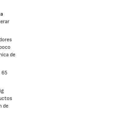
la
erar
dores
 poco
mica de
n 65
ig
ductos
n de