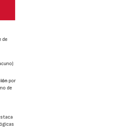
e de
vacuno)
ión
por
umo de
estaca
lógicas