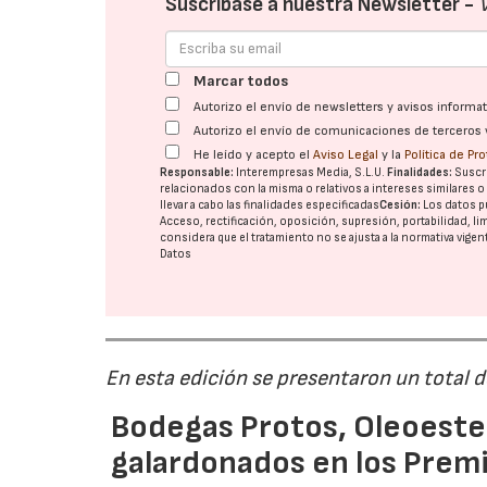
Suscríbase a nuestra Newsletter -
Marcar todos
Autorizo el envío de newsletters y avisos inform
Autorizo el envío de comunicaciones de terceros 
He leído y acepto el
Aviso Legal
y la
Política de Pr
Responsable:
Interempresas Media, S.L.U.
Finalidades:
Suscri
relacionados con la misma o relativos a intereses similares 
llevar a cabo las finalidades especificadas
Cesión:
Los datos p
Acceso, rectificación, oposición, supresión, portabilidad, l
considera que el tratamiento no se ajusta a la normativa vige
Datos
En esta edición se presentaron un total 
Bodegas Protos, Oleoestep
galardonados en los Prem