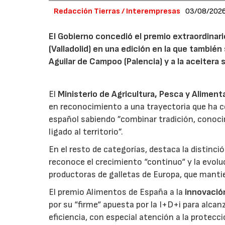
Redacción Tierras / Interempresas
03/08/202
El Gobierno concedió el premio extraordinar
(Valladolid) en una edición en la que también
Aguilar de Campoo (Palencia) y a la aceitera 
El
Ministerio de Agricultura, Pesca y Aliment
en reconocimiento a una trayectoria que ha co
español sabiendo ”combinar tradición, conoci
ligado al territorio”.
En el resto de categorías, destaca la distinci
reconoce el crecimiento “continuo“ y la evoluc
productoras de galletas de Europa, que manti
El premio Alimentos de España a la
innovació
por su “firme“ apuesta por la I+D+i para alcan
eficiencia, con especial atención a la protecc