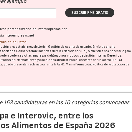
Ver ejemplo
SUSCRIBIRME GRATIS
ativos personalizados de interempresas.net
vía interempresas.net
otección de Datos
pción a nuestra(s) newsletter(s). Gestión de cuenta de usuario. Envío de emails
o asociados.
Conservación:
mientras dure la relación con Ud., o mientras sea necesario para
ueden cederse a otras
empresas del grupo
por motivos de gestión interna.
Derechos:
imitación del tratatamiento y decisiones automatizadas:
contacte con nuestro DPD
. Si
nte, puede presentar reclamación ante la
AEPD
.
Más información:
Política de Protección de
de 163 candidaturas en las 10 categorías convocadas
a e Interovic, entre los
ios Alimentos de España 2026