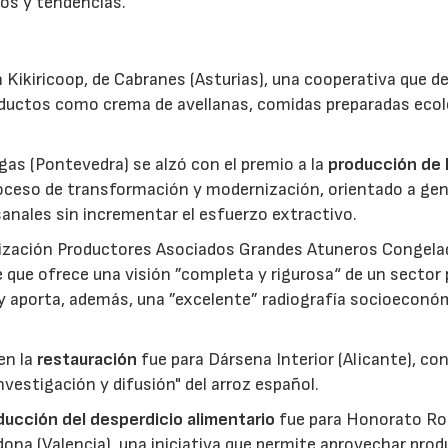
os y tendencias.
 Kikiricoop, de Cabranes (Asturias), una cooperativa que d
roductos como crema de avellanas, comidas preparadas eco
gas (Pontevedra) se alzó con el premio a la
producción de 
roceso de transformación y modernización, orientado a gen
anales sin incrementar el esfuerzo extractivo.
nización Productores Asociados Grandes Atuneros Congela
 que ofrece una visión ”completa y rigurosa“ de un sector
 y aporta, además, una ”excelente” radiografía socioeconó
en la
restauración
fue para Dársena Interior (Alicante), co
nvestigación y difusión" del arroz español.
reducción del desperdicio alimentario
fue para Honorato Ro
edona (Valencia), una iniciativa que permite aprovechar pro