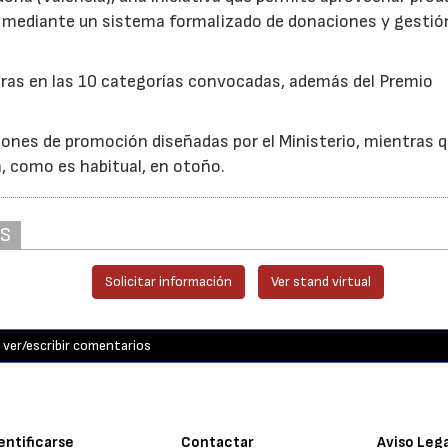
cio mediante un sistema formalizado de donaciones y gestió
uras en las 10 categorías convocadas, además del Premio
ones de promoción diseñadas por el Ministerio, mientras q
á, como es habitual, en otoño.
AS
Solicitar información
Ver stand virtual
ver/escribir comentarios
entificarse
Contactar
Aviso Leg