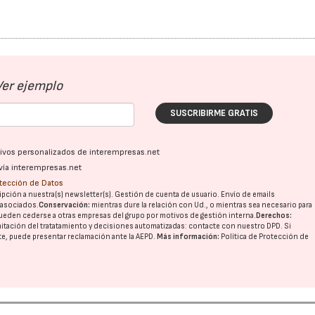
Ver ejemplo
SUSCRIBIRME GRATIS
22/07/2026
29/07/2026
ativos personalizados de interempresas.net
vía interempresas.net
otección de Datos
pción a nuestra(s) newsletter(s). Gestión de cuenta de usuario. Envío de emails
o asociados.
Conservación:
mientras dure la relación con Ud., o mientras sea necesario para
ueden cederse a otras
empresas del grupo
por motivos de gestión interna.
Derechos:
imitación del tratatamiento y decisiones automatizadas:
contacte con nuestro DPD
. Si
nte, puede presentar reclamación ante la
AEPD
.
Más información:
Política de Protección de