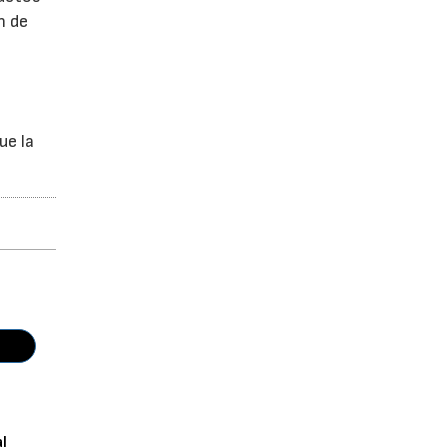
n de
ue la
al