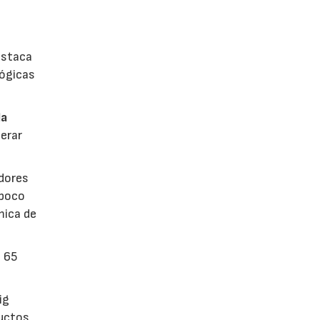
estaca
lógicas
la
erar
dores
 poco
mica de
n 65
ig
ductos