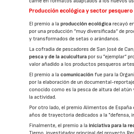
carne en formatos adaptados a los nuevos us
Producción ecológica y sector pesquero
El premio a la
producción ecológica
recayó en
por una producción “muy diversificada“ de p
y transformados de setas o arándanos.
La cofradía de pescadores de San José de Can
pesca y de la acuicultura
por su ”ejemplar“ p
valor añadido a los productos pesqueros artes
El premio a la
comunicación
fue para la Orga
por la elaboración de un documental-reportaje
conocido como es la pesca de altura del atún
la actividad.
Por otro lado, el premio Alimentos de España 
años de trayectoria dedicados a la "defensa, i
Finalmente, el premio a la
iniciativa para la 
Tierno, investigador principal del proyecto R