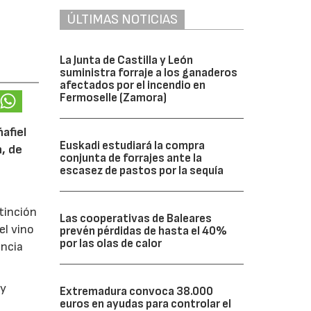
ÚLTIMAS NOTICIAS
La Junta de Castilla y León
suministra forraje a los ganaderos
afectados por el incendio en
Fermoselle (Zamora)
afiel
Euskadi estudiará la compra
n, de
conjunta de forrajes ante la
escasez de pastos por la sequía
tinción
Las cooperativas de Baleares
el vino
prevén pérdidas de hasta el 40%
por las olas de calor
encia
y
Extremadura convoca 38.000
euros en ayudas para controlar el