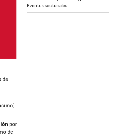
Eventos sectoriales
e de
vacuno)
ión
por
umo de