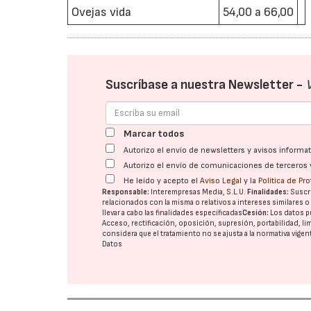
Ovejas vida
54,00 a 66,00
Suscríbase a nuestra Newsletter -
Marcar todos
Autorizo el envío de newsletters y avisos inform
Autorizo el envío de comunicaciones de terceros 
He leído y acepto el
Aviso Legal
y la
Política de Pr
Responsable:
Interempresas Media, S.L.U.
Finalidades:
Suscri
relacionados con la misma o relativos a intereses similares 
llevar a cabo las finalidades especificadas
Cesión:
Los datos p
Acceso, rectificación, oposición, supresión, portabilidad, l
considera que el tratamiento no se ajusta a la normativa vige
Datos