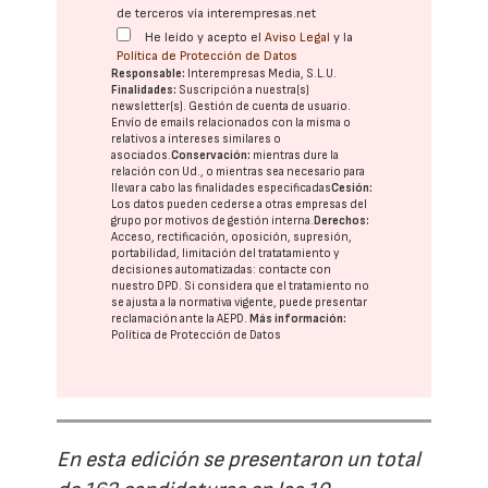
de terceros vía interempresas.net
He leído y acepto el
Aviso Legal
y la
Política de Protección de Datos
Responsable:
Interempresas Media, S.L.U.
Finalidades:
Suscripción a nuestra(s)
newsletter(s). Gestión de cuenta de usuario.
Envío de emails relacionados con la misma o
relativos a intereses similares o
asociados.
Conservación:
mientras dure la
relación con Ud., o mientras sea necesario para
llevar a cabo las finalidades especificadas
Cesión:
Los datos pueden cederse a otras
empresas del
grupo
por motivos de gestión interna.
Derechos:
Acceso, rectificación, oposición, supresión,
portabilidad, limitación del tratatamiento y
decisiones automatizadas:
contacte con
nuestro DPD
. Si considera que el tratamiento no
se ajusta a la normativa vigente, puede presentar
reclamación ante la
AEPD
.
Más información:
Política de Protección de Datos
En esta edición se presentaron un total