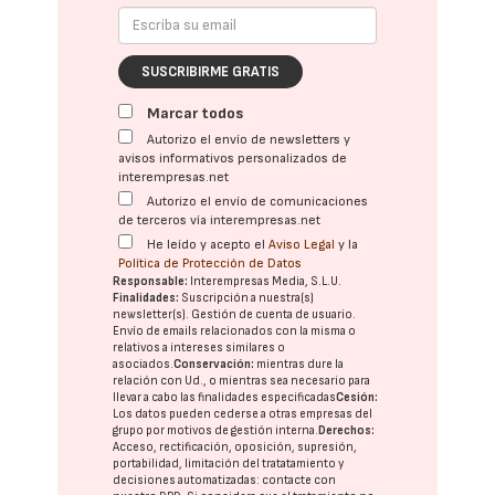
SUSCRIBIRME GRATIS
Marcar todos
Autorizo el envío de newsletters y
avisos informativos personalizados de
interempresas.net
Autorizo el envío de comunicaciones
de terceros vía interempresas.net
He leído y acepto el
Aviso Legal
y la
Política de Protección de Datos
Responsable:
Interempresas Media, S.L.U.
Finalidades:
Suscripción a nuestra(s)
newsletter(s). Gestión de cuenta de usuario.
Envío de emails relacionados con la misma o
relativos a intereses similares o
asociados.
Conservación:
mientras dure la
relación con Ud., o mientras sea necesario para
llevar a cabo las finalidades especificadas
Cesión:
Los datos pueden cederse a otras
empresas del
grupo
por motivos de gestión interna.
Derechos:
Acceso, rectificación, oposición, supresión,
portabilidad, limitación del tratatamiento y
decisiones automatizadas:
contacte con