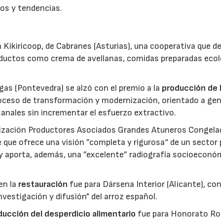
os y tendencias.
 Kikiricoop, de Cabranes (Asturias), una cooperativa que d
roductos como crema de avellanas, comidas preparadas eco
gas (Pontevedra) se alzó con el premio a la
producción de 
roceso de transformación y modernización, orientado a gen
anales sin incrementar el esfuerzo extractivo.
nización Productores Asociados Grandes Atuneros Congela
 que ofrece una visión ”completa y rigurosa“ de un sector
 y aporta, además, una ”excelente” radiografía socioeconó
en la
restauración
fue para Dársena Interior (Alicante), co
nvestigación y difusión" del arroz español.
reducción del desperdicio alimentario
fue para Honorato Ro