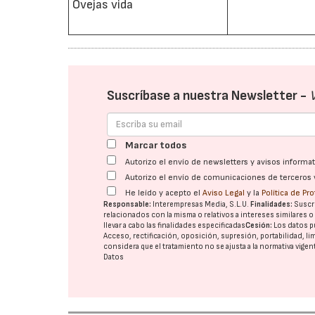
Ovejas vida
Suscríbase a nuestra Newsletter -
Marcar todos
Autorizo el envío de newsletters y avisos inform
Autorizo el envío de comunicaciones de terceros 
He leído y acepto el
Aviso Legal
y la
Política de Pr
Responsable:
Interempresas Media, S.L.U.
Finalidades:
Suscri
relacionados con la misma o relativos a intereses similares 
llevar a cabo las finalidades especificadas
Cesión:
Los datos p
Acceso, rectificación, oposición, supresión, portabilidad, l
considera que el tratamiento no se ajusta a la normativa vige
Datos