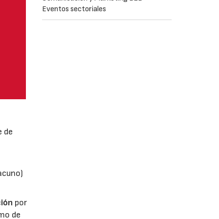
Eventos sectoriales
e de
vacuno)
ión
por
umo de