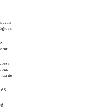
estaca
lógicas
la
erar
dores
 poco
mica de
n 65
ig