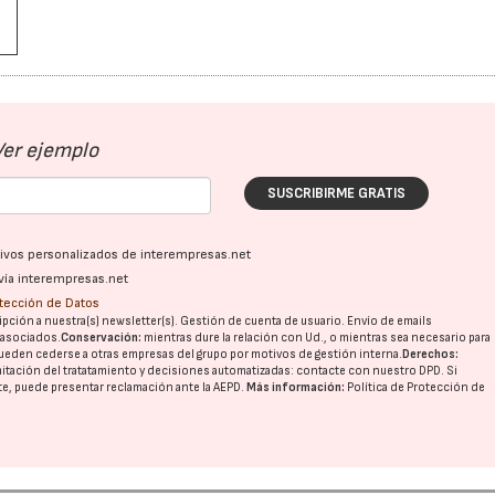
Ver ejemplo
SUSCRIBIRME GRATIS
22/07/2026
29/07/2026
ativos personalizados de interempresas.net
vía interempresas.net
otección de Datos
pción a nuestra(s) newsletter(s). Gestión de cuenta de usuario. Envío de emails
o asociados.
Conservación:
mientras dure la relación con Ud., o mientras sea necesario para
ueden cederse a otras
empresas del grupo
por motivos de gestión interna.
Derechos:
imitación del tratatamiento y decisiones automatizadas:
contacte con nuestro DPD
. Si
nte, puede presentar reclamación ante la
AEPD
.
Más información:
Política de Protección de