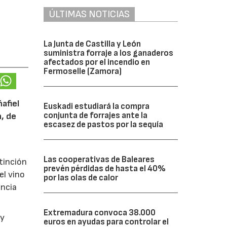
ÚLTIMAS NOTICIAS
La Junta de Castilla y León
suministra forraje a los ganaderos
afectados por el incendio en
Fermoselle (Zamora)
afiel
Euskadi estudiará la compra
conjunta de forrajes ante la
n, de
escasez de pastos por la sequía
Las cooperativas de Baleares
tinción
prevén pérdidas de hasta el 40%
el vino
por las olas de calor
encia
Extremadura convoca 38.000
y
euros en ayudas para controlar el