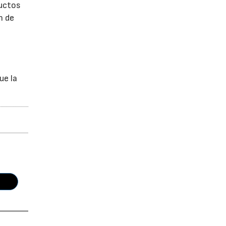
ductos
n de
ue la