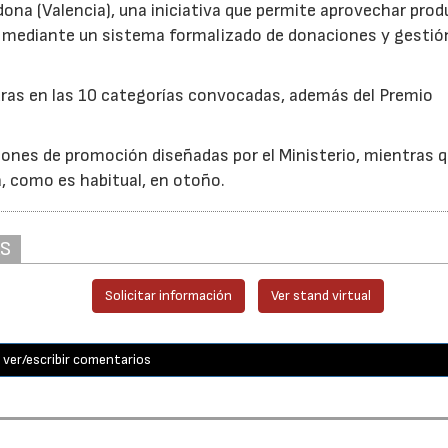
edona (Valencia), una iniciativa que permite aprovechar pro
cio mediante un sistema formalizado de donaciones y gestió
uras en las 10 categorías convocadas, además del Premio
ones de promoción diseñadas por el Ministerio, mientras q
á, como es habitual, en otoño.
AS
Solicitar información
Ver stand virtual
ver/escribir comentarios