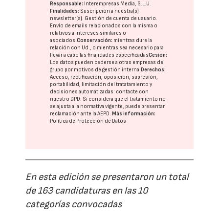
Responsable:
Interempresas Media, S.L.U.
Finalidades:
Suscripción a nuestra(s)
newsletter(s). Gestión de cuenta de usuario.
Envío de emails relacionados con la misma o
relativos a intereses similares o
asociados.
Conservación:
mientras dure la
relación con Ud., o mientras sea necesario para
llevar a cabo las finalidades especificadas
Cesión:
Los datos pueden cederse a otras
empresas del
grupo
por motivos de gestión interna.
Derechos:
Acceso, rectificación, oposición, supresión,
portabilidad, limitación del tratatamiento y
decisiones automatizadas:
contacte con
nuestro DPD
. Si considera que el tratamiento no
se ajusta a la normativa vigente, puede presentar
reclamación ante la
AEPD
.
Más información:
Política de Protección de Datos
En esta edición se presentaron un total
de 163 candidaturas en las 10
categorías convocadas