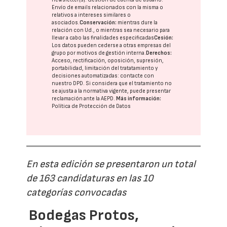
Envío de emails relacionados con la misma o
relativos a intereses similares o
asociados.
Conservación:
mientras dure la
relación con Ud., o mientras sea necesario para
llevar a cabo las finalidades especificadas
Cesión:
Los datos pueden cederse a otras
empresas del
grupo
por motivos de gestión interna.
Derechos:
Acceso, rectificación, oposición, supresión,
portabilidad, limitación del tratatamiento y
decisiones automatizadas:
contacte con
nuestro DPD
. Si considera que el tratamiento no
se ajusta a la normativa vigente, puede presentar
reclamación ante la
AEPD
.
Más información:
Política de Protección de Datos
En esta edición se presentaron un total
de 163 candidaturas en las 10
categorías convocadas
Bodegas Protos,