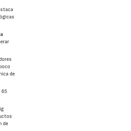
estaca
lógicas
la
erar
dores
 poco
mica de
n 65
ig
ductos
n de