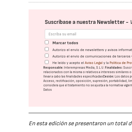
Suscríbase a nuestra Newsletter -
Marcar todos
Autorizo el envío de newsletters y avisos inform
Autorizo el envío de comunicaciones de terceros 
He leído y acepto el
Aviso Legal
y la
Política de Pr
Responsable:
Interempresas Media, S.L.U.
Finalidades:
Suscri
relacionados con la misma o relativos a intereses similares 
llevar a cabo las finalidades especificadas
Cesión:
Los datos p
Acceso, rectificación, oposición, supresión, portabilidad, l
considera que el tratamiento no se ajusta a la normativa vige
Datos
En esta edición se presentaron un total 