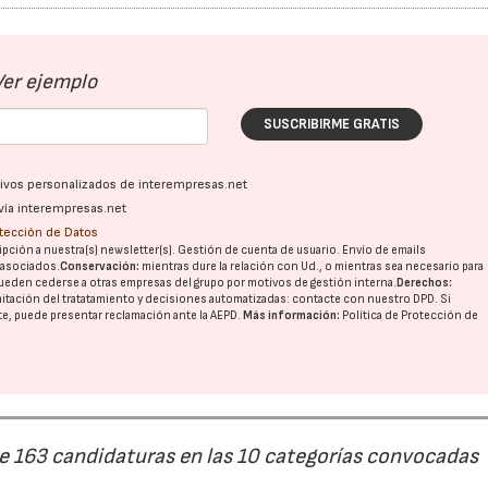
Ver ejemplo
SUSCRIBIRME GRATIS
ativos personalizados de interempresas.net
22/07/2026
29/07/2026
vía interempresas.net
otección de Datos
pción a nuestra(s) newsletter(s). Gestión de cuenta de usuario. Envío de emails
o asociados.
Conservación:
mientras dure la relación con Ud., o mientras sea necesario para
ueden cederse a otras
empresas del grupo
por motivos de gestión interna.
Derechos:
imitación del tratatamiento y decisiones automatizadas:
contacte con nuestro DPD
. Si
nte, puede presentar reclamación ante la
AEPD
.
Más información:
Política de Protección de
de 163 candidaturas en las 10 categorías convocadas