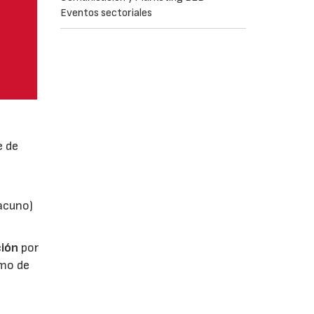
Eventos sectoriales
e de
vacuno)
ión
por
umo de