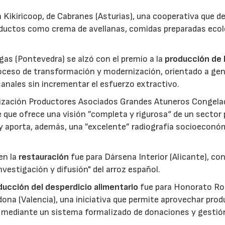
 Kikiricoop, de Cabranes (Asturias), una cooperativa que d
roductos como crema de avellanas, comidas preparadas eco
gas (Pontevedra) se alzó con el premio a la
producción de 
roceso de transformación y modernización, orientado a gen
anales sin incrementar el esfuerzo extractivo.
nización Productores Asociados Grandes Atuneros Congela
 que ofrece una visión ”completa y rigurosa“ de un sector
 y aporta, además, una ”excelente” radiografía socioeconó
en la
restauración
fue para Dársena Interior (Alicante), co
nvestigación y difusión" del arroz español.
reducción del desperdicio alimentario
fue para Honorato Ro
edona (Valencia), una iniciativa que permite aprovechar pro
cio mediante un sistema formalizado de donaciones y gestió