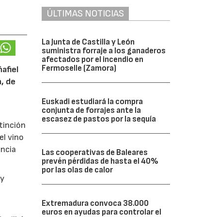
ÚLTIMAS NOTICIAS
La Junta de Castilla y León
suministra forraje a los ganaderos
afectados por el incendio en
Fermoselle (Zamora)
afiel
n, de
Euskadi estudiará la compra
conjunta de forrajes ante la
escasez de pastos por la sequía
tinción
el vino
encia
Las cooperativas de Baleares
prevén pérdidas de hasta el 40%
por las olas de calor
y
Extremadura convoca 38.000
euros en ayudas para controlar el