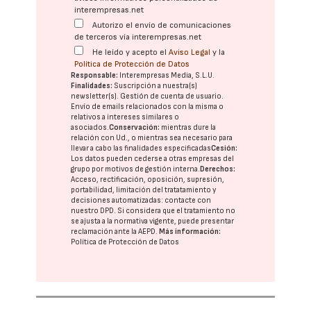
interempresas.net
Autorizo el envío de comunicaciones
de terceros vía interempresas.net
He leído y acepto el
Aviso Legal
y la
Política de Protección de Datos
Responsable:
Interempresas Media, S.L.U.
Finalidades:
Suscripción a nuestra(s)
newsletter(s). Gestión de cuenta de usuario.
Envío de emails relacionados con la misma o
relativos a intereses similares o
asociados.
Conservación:
mientras dure la
relación con Ud., o mientras sea necesario para
llevar a cabo las finalidades especificadas
Cesión:
Los datos pueden cederse a otras
empresas del
grupo
por motivos de gestión interna.
Derechos:
Acceso, rectificación, oposición, supresión,
portabilidad, limitación del tratatamiento y
decisiones automatizadas:
contacte con
nuestro DPD
. Si considera que el tratamiento no
se ajusta a la normativa vigente, puede presentar
reclamación ante la
AEPD
.
Más información:
Política de Protección de Datos