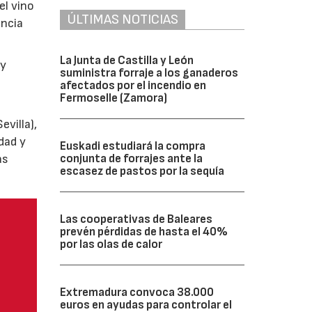
el vino
ÚLTIMAS NOTICIAS
encia
La Junta de Castilla y León
y
suministra forraje a los ganaderos
afectados por el incendio en
Fermoselle (Zamora)
villa),
dad y
Euskadi estudiará la compra
as
conjunta de forrajes ante la
escasez de pastos por la sequía
Las cooperativas de Baleares
prevén pérdidas de hasta el 40%
por las olas de calor
Extremadura convoca 38.000
euros en ayudas para controlar el