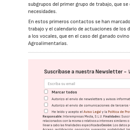
subgrupos del primer grupo de trabajo, que se
necesidades.
En estos primeros contactos se han marcado l
trabajo y el calendario de actuaciones de los
a los vocales, que en el caso del ganado ovin
Agroalimentarias.
Suscríbase a nuestra Newsletter -
Marcar todos
Autorizo el envío de newsletters y avisos inform
Autorizo el envío de comunicaciones de terceros 
He leído y acepto el
Aviso Legal
y la
Política de Pr
Responsable:
Interempresas Media, S.L.U.
Finalidades:
Suscri
relacionados con la misma o relativos a intereses similares 
llevar a cabo las finalidades especificadas
Cesión:
Los datos p
Acceso, rectificación, oposición, supresión, portabilidad, l