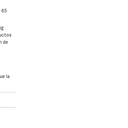
n 65
ig
ductos
n de
ue la