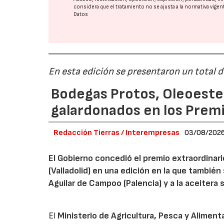
considera que el tratamiento no se ajusta a la normativa vige
Datos
En esta edición se presentaron un total 
Bodegas Protos, Oleoestep
galardonados en los Prem
Redacción Tierras / Interempresas
03/08/202
El Gobierno concedió el premio extraordinar
(Valladolid) en una edición en la que también
Aguilar de Campoo (Palencia) y a la aceitera 
El
Ministerio de Agricultura, Pesca y Aliment