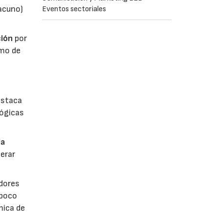
vacuno)
Eventos sectoriales
ión
por
umo de
estaca
lógicas
la
erar
dores
 poco
mica de