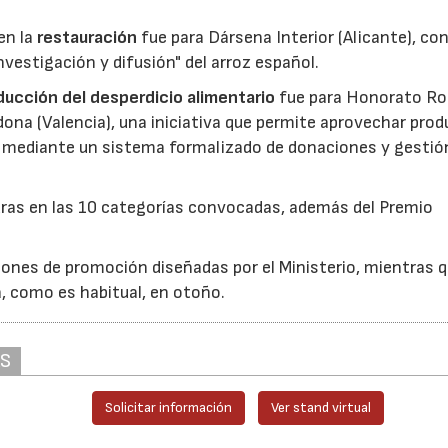
en la
restauración
fue para Dársena Interior (Alicante), co
nvestigación y difusión" del arroz español.
reducción del desperdicio alimentario
fue para Honorato Ro
edona (Valencia), una iniciativa que permite aprovechar pro
cio mediante un sistema formalizado de donaciones y gestió
uras en las 10 categorías convocadas, además del Premio
ones de promoción diseñadas por el Ministerio, mientras q
á, como es habitual, en otoño.
AS
Solicitar información
Ver stand virtual