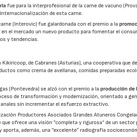
ria
fue para la interprofesional de la carne de vacuno (Pro
 internacionalización de esta carne.
 carne (Interovic) fue galardonada con el premio a la
promoc
ar en el mercado un nuevo producto para fomentar el cons
os y tendencias.
 Kikiricoop, de Cabranes (Asturias), una cooperativa que d
roductos como crema de avellanas, comidas preparadas eco
gas (Pontevedra) se alzó con el premio a la
producción de 
roceso de transformación y modernización, orientado a gen
anales sin incrementar el esfuerzo extractivo.
nización Productores Asociados Grandes Atuneros Congela
 que ofrece una visión ”completa y rigurosa“ de un sector
 y aporta, además, una ”excelente” radiografía socioeconó