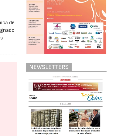
mica de
signado
as
NEWSLETTERS