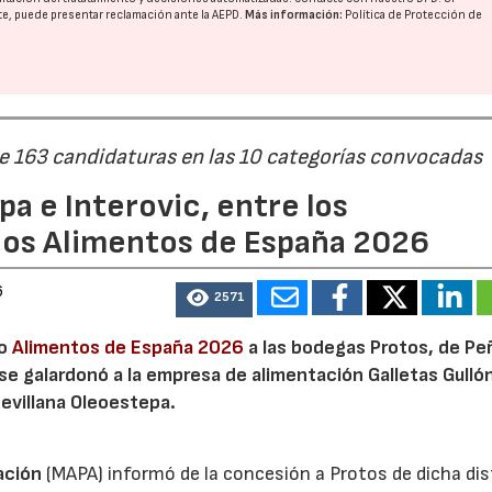
nte, puede presentar reclamación ante la
AEPD
.
Más información:
Política de Protección de
de 163 candidaturas en las 10 categorías convocadas
a e Interovic, entre los
22/07/2026
29/07/2026
ios Alimentos de España 2026
6
2571
io
Alimentos de España 2026
a las bodegas Protos, de Peñ
 se galardonó a la empresa de alimentación Galletas Gulló
sevillana Oleoestepa.
ación
(MAPA) informó de la concesión a Protos de dicha dis