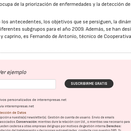
 ocupa de la priorización de enfermedades y la detección de
os antecedentes, los objetivos que se persiguen, la diná
 diferentes subgrupos para el año 2009. Además, se han de
o y caprino, es Fernando de Antonio, técnico de Cooperativ
Ver ejemplo
SUSCRIBIRME GRATIS
ativos personalizados de interempresas.net
vía interempresas.net
otección de Datos
pción a nuestra(s) newsletter(s). Gestión de cuenta de usuario. Envío de emails
o asociados.
Conservación:
mientras dure la relación con Ud., o mientras sea necesario para
ueden cederse a otras
empresas del grupo
por motivos de gestión interna.
Derechos:
imitación del tratatamiento y decisiones automatizadas:
contacte con nuestro DPD
. Si