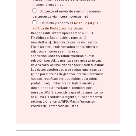
interempresas.net
Autorizo el envío de comunicaciones
de terceros vía interempresas.net
He leído y acepto el
Aviso Legal
y la
Política de Protección de Datos
Responsable:
Interempresas Media, S.L.U.
Finalidades:
Suscripción a nuestra(s)
newsletter(s). Gestión de cuenta de usuario.
Envío de emails relacionados con la misma o
relativos a intereses similares o
asociados.
Conservación:
mientras dure la
relación con Ud., o mientras sea necesario para
llevar a cabo las finalidades especificadas
Cesión:
Los datos pueden cederse a otras
empresas del
grupo
por motivos de gestión interna.
Derechos:
Acceso, rectificación, oposición, supresión,
portabilidad, limitación del tratatamiento y
decisiones automatizadas:
contacte con
nuestro DPD
. Si considera que el tratamiento no
se ajusta a la normativa vigente, puede presentar
reclamación ante la
AEPD
.
Más información:
Política de Protección de Datos