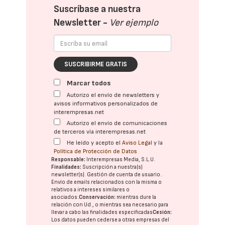
Suscríbase a nuestra
Newsletter -
Ver ejemplo
SUSCRIBIRME GRATIS
Marcar todos
Autorizo el envío de newsletters y
avisos informativos personalizados de
interempresas.net
Autorizo el envío de comunicaciones
de terceros vía interempresas.net
He leído y acepto el
Aviso Legal
y la
Política de Protección de Datos
Responsable:
Interempresas Media, S.L.U.
Finalidades:
Suscripción a nuestra(s)
newsletter(s). Gestión de cuenta de usuario.
Envío de emails relacionados con la misma o
relativos a intereses similares o
asociados.
Conservación:
mientras dure la
relación con Ud., o mientras sea necesario para
llevar a cabo las finalidades especificadas
Cesión:
Los datos pueden cederse a otras
empresas del