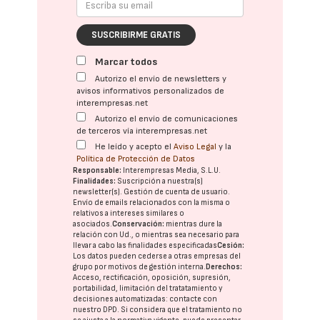
SUSCRIBIRME GRATIS
Marcar todos
Autorizo el envío de newsletters y
avisos informativos personalizados de
interempresas.net
Autorizo el envío de comunicaciones
de terceros vía interempresas.net
He leído y acepto el
Aviso Legal
y la
Política de Protección de Datos
Responsable:
Interempresas Media, S.L.U.
Finalidades:
Suscripción a nuestra(s)
newsletter(s). Gestión de cuenta de usuario.
Envío de emails relacionados con la misma o
relativos a intereses similares o
asociados.
Conservación:
mientras dure la
relación con Ud., o mientras sea necesario para
llevar a cabo las finalidades especificadas
Cesión:
Los datos pueden cederse a otras
empresas del
grupo
por motivos de gestión interna.
Derechos:
Acceso, rectificación, oposición, supresión,
portabilidad, limitación del tratatamiento y
decisiones automatizadas:
contacte con
nuestro DPD
. Si considera que el tratamiento no