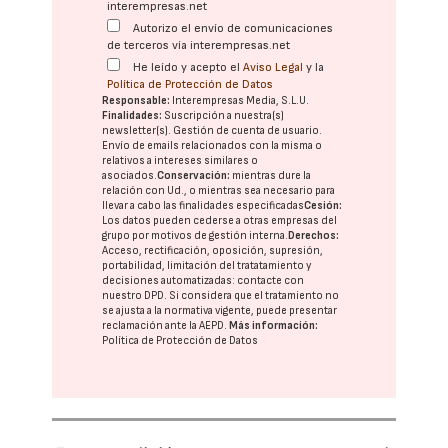
interempresas.net
Autorizo el envío de comunicaciones
de terceros vía interempresas.net
He leído y acepto el
Aviso Legal
y la
Política de Protección de Datos
Responsable:
Interempresas Media, S.L.U.
Finalidades:
Suscripción a nuestra(s)
newsletter(s). Gestión de cuenta de usuario.
Envío de emails relacionados con la misma o
relativos a intereses similares o
asociados.
Conservación:
mientras dure la
relación con Ud., o mientras sea necesario para
llevar a cabo las finalidades especificadas
Cesión:
Los datos pueden cederse a otras
empresas del
grupo
por motivos de gestión interna.
Derechos:
Acceso, rectificación, oposición, supresión,
portabilidad, limitación del tratatamiento y
decisiones automatizadas:
contacte con
nuestro DPD
. Si considera que el tratamiento no
se ajusta a la normativa vigente, puede presentar
reclamación ante la
AEPD
.
Más información:
Política de Protección de Datos