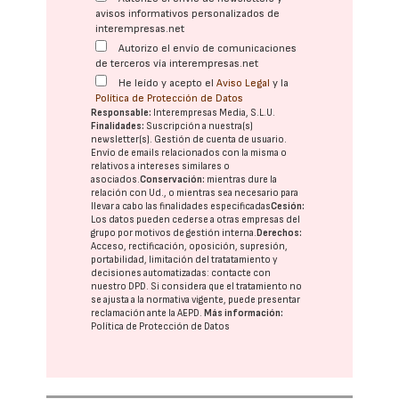
avisos informativos personalizados de
interempresas.net
Autorizo el envío de comunicaciones
de terceros vía interempresas.net
He leído y acepto el
Aviso Legal
y la
Política de Protección de Datos
Responsable:
Interempresas Media, S.L.U.
Finalidades:
Suscripción a nuestra(s)
newsletter(s). Gestión de cuenta de usuario.
Envío de emails relacionados con la misma o
relativos a intereses similares o
asociados.
Conservación:
mientras dure la
relación con Ud., o mientras sea necesario para
llevar a cabo las finalidades especificadas
Cesión:
Los datos pueden cederse a otras
empresas del
grupo
por motivos de gestión interna.
Derechos:
Acceso, rectificación, oposición, supresión,
portabilidad, limitación del tratatamiento y
decisiones automatizadas:
contacte con
nuestro DPD
. Si considera que el tratamiento no
se ajusta a la normativa vigente, puede presentar
reclamación ante la
AEPD
.
Más información:
Política de Protección de Datos