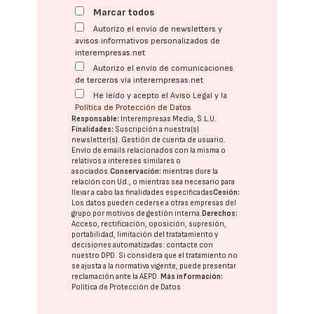
Marcar todos
Autorizo el envío de newsletters y
avisos informativos personalizados de
interempresas.net
Autorizo el envío de comunicaciones
de terceros vía interempresas.net
He leído y acepto el
Aviso Legal
y la
Política de Protección de Datos
Responsable:
Interempresas Media, S.L.U.
Finalidades:
Suscripción a nuestra(s)
newsletter(s). Gestión de cuenta de usuario.
Envío de emails relacionados con la misma o
relativos a intereses similares o
asociados.
Conservación:
mientras dure la
relación con Ud., o mientras sea necesario para
llevar a cabo las finalidades especificadas
Cesión:
Los datos pueden cederse a otras
empresas del
grupo
por motivos de gestión interna.
Derechos:
Acceso, rectificación, oposición, supresión,
portabilidad, limitación del tratatamiento y
decisiones automatizadas:
contacte con
nuestro DPD
. Si considera que el tratamiento no
se ajusta a la normativa vigente, puede presentar
reclamación ante la
AEPD
.
Más información:
Política de Protección de Datos