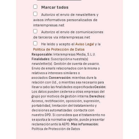
Marcar todos
Autorizo el envío de newsletters y
avisos informativos personalizados de
interempresas.net
Autorizo el envío de comunicaciones
de terceros vía interempresas.net
He leído y acepto el
Aviso Legal
y la
Política de Protección de Datos
Responsable:
Interempresas Media, S.L.U.
Finalidades:
Suscripción a nuestra(s)
newsletter(s). Gestión de cuenta de usuario.
Envío de emails relacionados con la misma o
relativos a intereses similares o
asociados.
Conservación:
mientras dure la
relación con Ud., o mientras sea necesario para
llevar a cabo las finalidades especificadas
Cesión:
Los datos pueden cederse a otras
empresas del
grupo
por motivos de gestión interna.
Derechos:
Acceso, rectificación, oposición, supresión,
portabilidad, limitación del tratatamiento y
decisiones automatizadas:
contacte con
nuestro DPD
. Si considera que el tratamiento no
se ajusta a la normativa vigente, puede presentar
reclamación ante la
AEPD
.
Más información:
Política de Protección de Datos