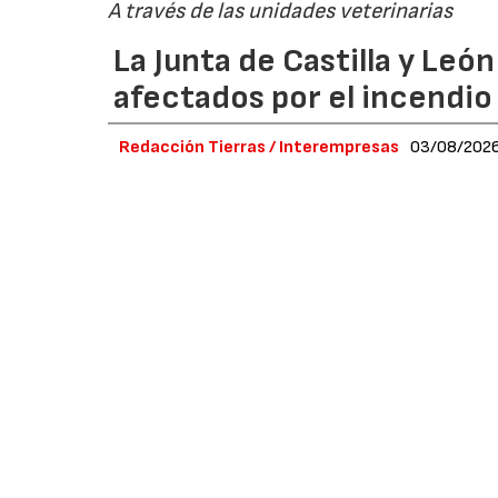
A través de las unidades veterinarias
La Junta de Castilla y Leó
afectados por el incendio
Redacción Tierras / Interempresas
03/08/202
La Junta de Castilla y León garantizará el sum
arrasada por el incendio de Fermoselle (Zam
El alimento para las ganaderías de la zona co
consejero de Agricultura, Ganadería, Medio Rura
Antonio Pino, tras una reunión mantenida con
Pino avanzó que el reparto se llevará a cabo a
evaluar los daños que se han producido en la
de las reses para “resarcir las consecuencias” 