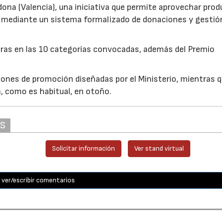
edona (Valencia), una iniciativa que permite aprovechar pro
cio mediante un sistema formalizado de donaciones y gestió
uras en las 10 categorías convocadas, además del Premio
ones de promoción diseñadas por el Ministerio, mientras q
á, como es habitual, en otoño.
AS
Solicitar información
Ver stand virtual
ver/escribir comentarios