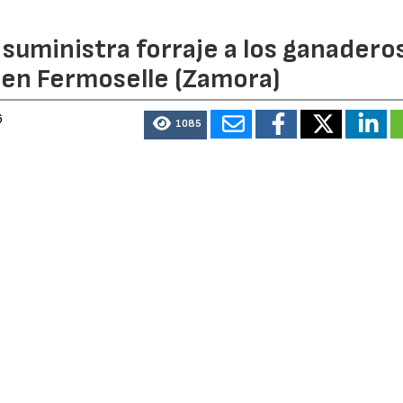
n suministra forraje a los ganadero
 en Fermoselle (Zamora)
6
1085
inistro de forraje y paja para alimentar el ganado de la zo
ora), que ha calcinado ya más de 11.000 hectáreas.
menzará a llegar desde hoy lunes, 3 de agosto, según anunc
l y Política Ambiental de la Junta de Castilla y León, Joaqu
 alcaldes y ganaderos de la zona en Pazuelo de Sayago (Z
 través de las unidades veterinarias, que serán las encarga
s explotacionies ganaderas y ver las necesidades de alimen
del incendio.