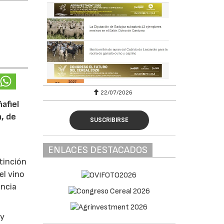
22/07/2026
afiel
n, de
SUSCRIBIRSE
ENLACES DESTACADOS
tinción
el vino
encia
y