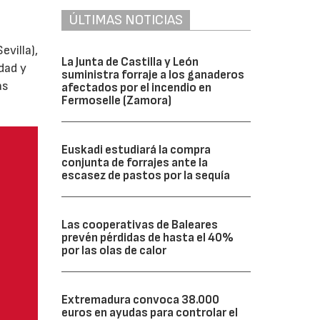
ÚLTIMAS NOTICIAS
villa),
La Junta de Castilla y León
dad y
suministra forraje a los ganaderos
as
afectados por el incendio en
Fermoselle (Zamora)
Euskadi estudiará la compra
conjunta de forrajes ante la
escasez de pastos por la sequía
Las cooperativas de Baleares
prevén pérdidas de hasta el 40%
por las olas de calor
Extremadura convoca 38.000
euros en ayudas para controlar el