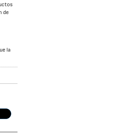
ductos
n de
ue la