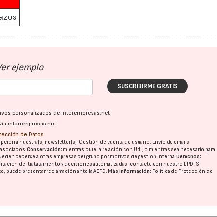
hazos
Ver ejemplo
SUSCRIBIRME GRATIS
ativos personalizados de interempresas.net
vía interempresas.net
otección de Datos
pción a nuestra(s) newsletter(s). Gestión de cuenta de usuario. Envío de emails
o asociados.
Conservación:
mientras dure la relación con Ud., o mientras sea necesario para
ueden cederse a otras
empresas del grupo
por motivos de gestión interna.
Derechos:
imitación del tratatamiento y decisiones automatizadas:
contacte con nuestro DPD
. Si
nte, puede presentar reclamación ante la
AEPD
.
Más información:
Política de Protección de