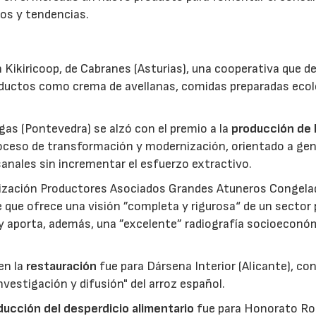
os y tendencias.
 Kikiricoop, de Cabranes (Asturias), una cooperativa que d
roductos como crema de avellanas, comidas preparadas eco
gas (Pontevedra) se alzó con el premio a la
producción de 
roceso de transformación y modernización, orientado a gen
anales sin incrementar el esfuerzo extractivo.
nización Productores Asociados Grandes Atuneros Congela
 que ofrece una visión ”completa y rigurosa“ de un sector
 y aporta, además, una ”excelente” radiografía socioeconó
en la
restauración
fue para Dársena Interior (Alicante), co
nvestigación y difusión" del arroz español.
reducción del desperdicio alimentario
fue para Honorato Ro