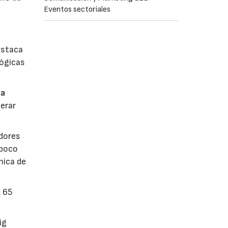
Eventos sectoriales
estaca
lógicas
la
erar
dores
 poco
mica de
n 65
ig