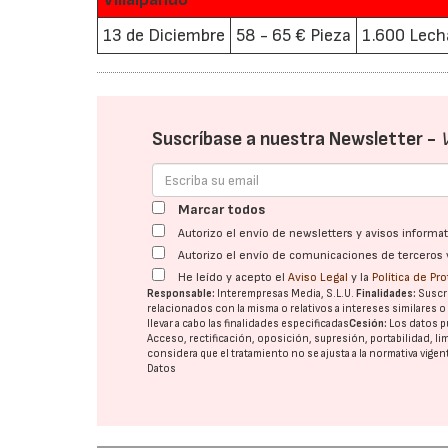
13 de Diciembre
58 - 65 € Pieza
1.600 Lec
Suscríbase a nuestra Newsletter -
Marcar todos
Autorizo el envío de newsletters y avisos inform
Autorizo el envío de comunicaciones de terceros 
He leído y acepto el
Aviso Legal
y la
Política de Pr
Responsable:
Interempresas Media, S.L.U.
Finalidades:
Suscri
relacionados con la misma o relativos a intereses similares 
llevar a cabo las finalidades especificadas
Cesión:
Los datos p
Acceso, rectificación, oposición, supresión, portabilidad, l
considera que el tratamiento no se ajusta a la normativa vige
Datos