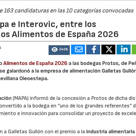
de 163 candidaturas en las 10 categorías convocadas
a e Interovic, entre los
ios Alimentos de España 2026
6
2408
22/07/2026
29/07/2026
io
Alimentos de España 2026
a las bodegas Protos, de Peñ
 se galardonó a la empresa de alimentación Galletas Gulló
sevillana Oleoestepa.
ación
(MAPA) informó de la concesión a Protos de dicha dis
nvertido a la bodega en “uno de los grandes referentes“ d
miento e innovación para consolidar un proyecto de excel
ón a Galletas Gullón con el premio a la
industria alimentaria