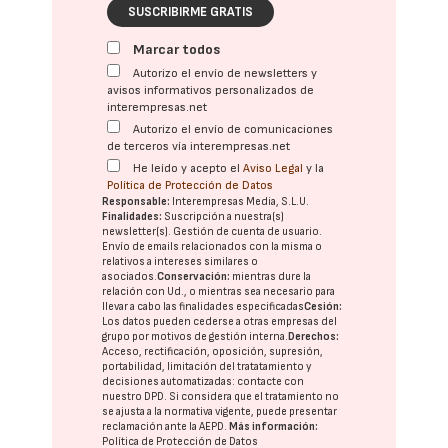
SUSCRIBIRME GRATIS
Marcar todos
Autorizo el envío de newsletters y
avisos informativos personalizados de
interempresas.net
Autorizo el envío de comunicaciones
de terceros vía interempresas.net
He leído y acepto el
Aviso Legal
y la
Política de Protección de Datos
Responsable:
Interempresas Media, S.L.U.
Finalidades:
Suscripción a nuestra(s)
newsletter(s). Gestión de cuenta de usuario.
Envío de emails relacionados con la misma o
relativos a intereses similares o
asociados.
Conservación:
mientras dure la
relación con Ud., o mientras sea necesario para
llevar a cabo las finalidades especificadas
Cesión:
Los datos pueden cederse a otras
empresas del
grupo
por motivos de gestión interna.
Derechos:
Acceso, rectificación, oposición, supresión,
portabilidad, limitación del tratatamiento y
decisiones automatizadas:
contacte con
nuestro DPD
. Si considera que el tratamiento no
se ajusta a la normativa vigente, puede presentar
reclamación ante la
AEPD
.
Más información:
Política de Protección de Datos