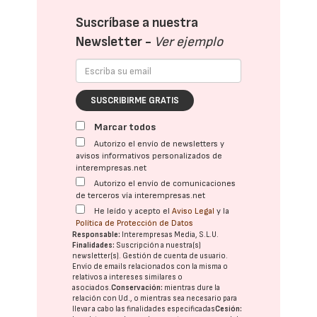
Suscríbase a nuestra
Newsletter -
Ver ejemplo
SUSCRIBIRME GRATIS
Marcar todos
Autorizo el envío de newsletters y
avisos informativos personalizados de
interempresas.net
Autorizo el envío de comunicaciones
de terceros vía interempresas.net
He leído y acepto el
Aviso Legal
y la
Política de Protección de Datos
Responsable:
Interempresas Media, S.L.U.
Finalidades:
Suscripción a nuestra(s)
newsletter(s). Gestión de cuenta de usuario.
Envío de emails relacionados con la misma o
relativos a intereses similares o
asociados.
Conservación:
mientras dure la
relación con Ud., o mientras sea necesario para
llevar a cabo las finalidades especificadas
Cesión: