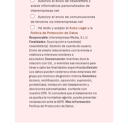
Autorizo el envío de newsletters y
avisos informativos personalizados de
interempresas.net
Autorizo el envío de comunicaciones
de terceros vía interempresas.net
He leído y acepto el
Aviso Legal
y la
Política de Protección de Datos
Responsable:
Interempresas Media, S.L.U.
Finalidades:
Suscripción a nuestra(s)
newsletter(s). Gestión de cuenta de usuario.
Envío de emails relacionados con la misma o
relativos a intereses similares o
asociados.
Conservación:
mientras dure la
relación con Ud., o mientras sea necesario para
llevar a cabo las finalidades especificadas
Cesión:
Los datos pueden cederse a otras
empresas del
grupo
por motivos de gestión interna.
Derechos:
Acceso, rectificación, oposición, supresión,
portabilidad, limitación del tratatamiento y
decisiones automatizadas:
contacte con
nuestro DPD
. Si considera que el tratamiento no
se ajusta a la normativa vigente, puede presentar
reclamación ante la
AEPD
.
Más información:
Política de Protección de Datos