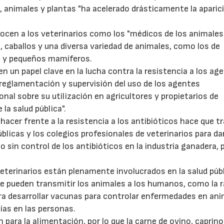
animales y plantas "ha acelerado drásticamente la aparic
cen a los veterinarios como los "médicos de los animales
caballos y una diversa variedad de animales, como los de
es y pequeños mamíferos.
nen un papel clave en la lucha contra la resistencia a los ag
 reglamentación y supervisión del uso de los agentes
22/07/2026
29/07/2026
nal sobre su utilización en agricultores y propietarios de
 la salud pública".
acer frente a la resistencia a los antibióticos hace que t
licas y los colegios profesionales de veterinarios para da
 sin control de los antibióticos en la industria ganadera, 
eterinarios están plenamente involucrados en la salud púb
 pueden transmitir los animales a los humanos, como la ra
para desarrollar vacunas para controlar enfermedades en an
ías en las personas.
para la alimentación, por lo que la carne de ovino, caprino