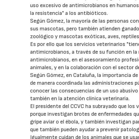
uso excesivo de antimicrobianos en humanos, 
la resistencia" a los antibióticos.
Según Gómez, la mayoría de las personas cono
sus mascotas, pero también atienden ganado, 
zoológico y mascotas exóticas, aves, reptil
Es por ello que los servicios veterinarios "tie
antimicrobianos, a través de su función en la
antimicrobianos, en el asesoramiento profesio
animales, y en la colaboración con el sector de
Según Gómez, en Cataluña, la importancia de h
de manera coordinada las administraciones púb
conocer las consecuencias de un uso abusivo o
también en la atención clínica veterinaria.
El presidente del CCVC ha subrayado que los v
porque investigan brotes de enfermedades que
gripe aviar o el ébola, y también investigan 
que también pueden ayudar a prevenir patolog
Igualmente cuidan de los animales que se usan 