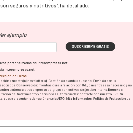
son seguros y nutritivos", ha detallado.
Ver ejemplo
SUSCRIBIRME GRATIS
ativos personalizados de interempresas.net
vía interempresas.net
otección de Datos
pción a nuestra(s) newsletter(s). Gestión de cuenta de usuario. Envío de emails
o asociados.
Conservación:
mientras dure la relación con Ud., o mientras sea necesario para
ueden cederse a otras
empresas del grupo
por motivos de gestión interna.
Derechos:
imitación del tratatamiento y decisiones automatizadas:
contacte con nuestro DPD
. Si
nte, puede presentar reclamación ante la
AEPD
.
Más información:
Política de Protección de