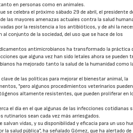
, tanto en personas como en animales.
ue se celebra el próximo sábado 29 de abril, el presidente d
 de las mayores amenazas actuales contra la salud human
das por la resistencia a los antibióticos, y de ahí la nece
n al conjunto de la sociedad, del uso que se hace de los
edicamentos antimicrobianos ha transformado la práctica d
ecciones que alguna vez han sido letales ahora se pueden tr
bianos ha mejorado tanto la salud de la humanidad como l
ave de las políticas para mejorar el bienestar animal, la
limentos, "pero algunos procedimientos veterinarios puede
atógenos altamente resistentes, que pueden proliferar en l
a el día en el que algunas de las infecciones cotidianas 
os rutinarios sean cada vez más arriesgados.
 salvan vidas, y su disponibilidad y eficacia para un uso h
or la salud pública", ha señalado Gómez, que ha alertado de 