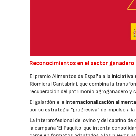
Reconocimientos en el sector ganadero
El premio Alimentos de España a la
iniciativa
Riomiera (Cantabria), que combina la transfor
recuperación del patrimonio agroganadero y cu
El galardón a la
internacionalización alimenta
por su estrategia “progresiva” de impulso a la
La interprofesional del ovino y del caprino de
la campaña 'El Paquito' que intenta consolid
carne en formatos adaptados a los nuevos us