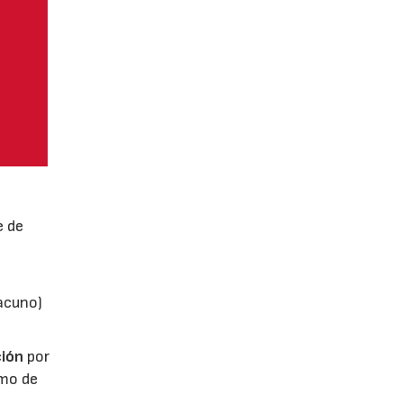
e de
vacuno)
ión
por
umo de