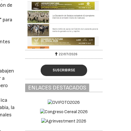
ión de
" para
entes
22/07/2026
SUSCRIBIRSE
rabajen
r a
pero
ENLACES DESTACADOS
lica
bia, la
imales
,