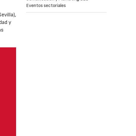
Eventos sectoriales
villa),
dad y
as