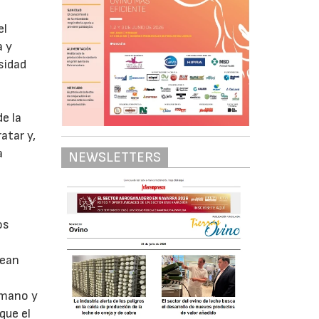
el
a y
sidad
e la
atar y,
a
NEWSLETTERS
n
os
sean
umano y
que el