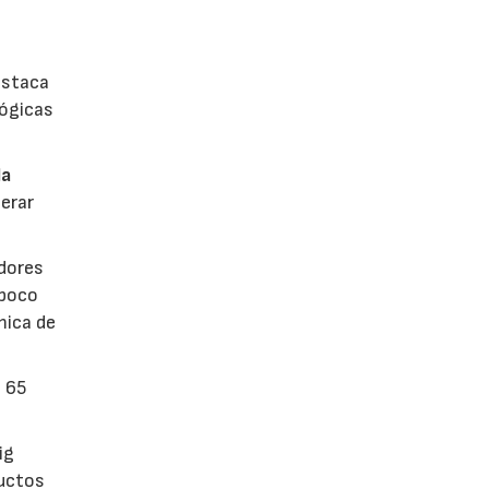
estaca
lógicas
la
erar
dores
 poco
mica de
n 65
ig
ductos