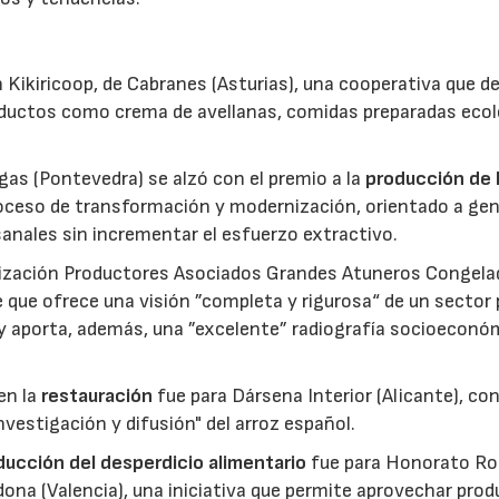
 Kikiricoop, de Cabranes (Asturias), una cooperativa que d
roductos como crema de avellanas, comidas preparadas eco
gas (Pontevedra) se alzó con el premio a la
producción de 
roceso de transformación y modernización, orientado a gen
anales sin incrementar el esfuerzo extractivo.
nización Productores Asociados Grandes Atuneros Congela
 que ofrece una visión ”completa y rigurosa“ de un sector
 y aporta, además, una ”excelente” radiografía socioeconó
en la
restauración
fue para Dársena Interior (Alicante), co
nvestigación y difusión" del arroz español.
reducción del desperdicio alimentario
fue para Honorato Ro
edona (Valencia), una iniciativa que permite aprovechar pro