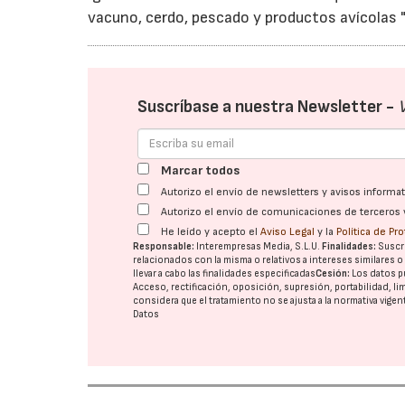
vacuno, cerdo, pescado y productos avícolas "
Suscríbase a nuestra Newsletter -
Marcar todos
Autorizo el envío de newsletters y avisos inform
Autorizo el envío de comunicaciones de terceros 
He leído y acepto el
Aviso Legal
y la
Política de Pr
Responsable:
Interempresas Media, S.L.U.
Finalidades:
Suscri
relacionados con la misma o relativos a intereses similares 
llevar a cabo las finalidades especificadas
Cesión:
Los datos p
Acceso, rectificación, oposición, supresión, portabilidad, l
considera que el tratamiento no se ajusta a la normativa vige
Datos