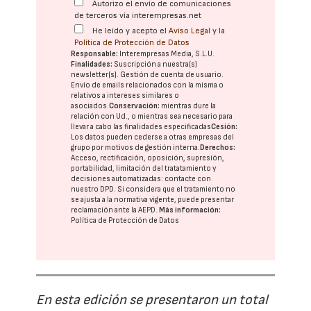
Autorizo el envío de comunicaciones
de terceros vía interempresas.net
He leído y acepto el
Aviso Legal
y la
Política de Protección de Datos
Responsable:
Interempresas Media, S.L.U.
Finalidades:
Suscripción a nuestra(s)
newsletter(s). Gestión de cuenta de usuario.
Envío de emails relacionados con la misma o
relativos a intereses similares o
asociados.
Conservación:
mientras dure la
relación con Ud., o mientras sea necesario para
llevar a cabo las finalidades especificadas
Cesión:
Los datos pueden cederse a otras
empresas del
grupo
por motivos de gestión interna.
Derechos:
Acceso, rectificación, oposición, supresión,
portabilidad, limitación del tratatamiento y
decisiones automatizadas:
contacte con
nuestro DPD
. Si considera que el tratamiento no
se ajusta a la normativa vigente, puede presentar
reclamación ante la
AEPD
.
Más información:
Política de Protección de Datos
En esta edición se presentaron un total