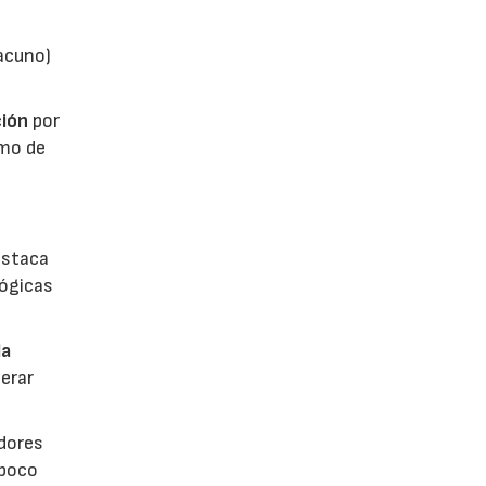
vacuno)
ión
por
umo de
estaca
lógicas
la
erar
dores
 poco