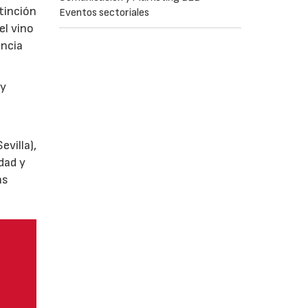
tinción
Eventos sectoriales
el vino
encia
y
villa),
dad y
as