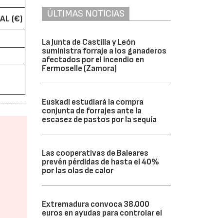
ÚLTIMAS NOTICIAS
AL (€)
La Junta de Castilla y León
suministra forraje a los ganaderos
afectados por el incendio en
Fermoselle (Zamora)
Euskadi estudiará la compra
conjunta de forrajes ante la
escasez de pastos por la sequía
Las cooperativas de Baleares
prevén pérdidas de hasta el 40%
por las olas de calor
Extremadura convoca 38.000
euros en ayudas para controlar el