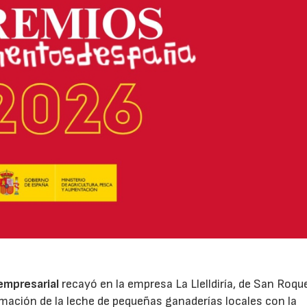
 empresarial
recayó en la empresa La Llelldiría, de San Roqu
mación de la leche de pequeñas ganaderías locales con la