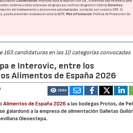
o asociados.
Conservación:
mientras dure la relación con Ud., o mientras sea necesario para
ueden cederse a otras
empresas del grupo
por motivos de gestión interna.
Derechos:
imitación del tratatamiento y decisiones automatizadas:
contacte con nuestro DPD
. Si
nte, puede presentar reclamación ante la
AEPD
.
Más información:
Política de Protección de
de 163 candidaturas en las 10 categorías convocadas
a e Interovic, entre los
ios Alimentos de España 2026
6
2689
io
Alimentos de España 2026
a las bodegas Protos, de Peñ
 se galardonó a la empresa de alimentación Galletas Gulló
sevillana Oleoestepa.