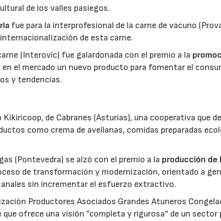
ltural de los valles pasiegos.
ria
fue para la interprofesional de la carne de vacuno (Pro
 internacionalización de esta carne.
 carne (Interovic) fue galardonada con el premio a la
promoc
ar en el mercado un nuevo producto para fomentar el cons
os y tendencias.
 Kikiricoop, de Cabranes (Asturias), una cooperativa que d
roductos como crema de avellanas, comidas preparadas eco
gas (Pontevedra) se alzó con el premio a la
producción de 
roceso de transformación y modernización, orientado a gen
anales sin incrementar el esfuerzo extractivo.
nización Productores Asociados Grandes Atuneros Congela
 que ofrece una visión ”completa y rigurosa“ de un sector