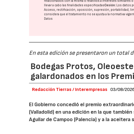
relacionados con la misma o relativos a intereses similares 
llevar a cabo las finalidades especificadas
Cesión:
Los datos p
Acceso, rectificación, oposición, supresión, portabilidad, l
considera que el tratamiento no se ajusta a la normativa vige
Datos
En esta edición se presentaron un total 
Bodegas Protos, Oleoestep
galardonados en los Prem
Redacción Tierras / Interempresas
03/08/202
El Gobierno concedió el premio extraordinar
(Valladolid) en una edición en la que también
Aguilar de Campoo (Palencia) y a la aceitera 