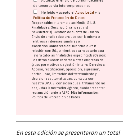
Autorizo el envío de comunicaciones
de terceros vía interempresas.net
He leído y acepto el
Aviso Legal
y la
Política de Protección de Datos
Responsable:
Interempresas Media, S.L.U.
Finalidades:
Suscripción a nuestra(s)
newsletter(s). Gestión de cuenta de usuario.
Envío de emails relacionados con la misma o
relativos a intereses similares o
asociados.
Conservación:
mientras dure la
relación con Ud., o mientras sea necesario para
llevar a cabo las finalidades especificadas
Cesión:
Los datos pueden cederse a otras
empresas del
grupo
por motivos de gestión interna.
Derechos:
Acceso, rectificación, oposición, supresión,
portabilidad, limitación del tratatamiento y
decisiones automatizadas:
contacte con
nuestro DPD
. Si considera que el tratamiento no
se ajusta a la normativa vigente, puede presentar
reclamación ante la
AEPD
.
Más información:
Política de Protección de Datos
En esta edición se presentaron un total