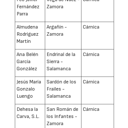
Fernández
Zamora
Parra
Almudena
Argañín -
Cárnica
Rodríguez
Zamora
Martín
Ana Belén
Endrinal de la
Cárnica
García
Sierra -
González
Salamanca
Jesús María
Sardón de los
Cárnica
Gonzalo
Frailes -
Luengo
Salamanca
Dehesa la
San Román de
Cárnica
Carva, S.L.
los Infantes -
Zamora