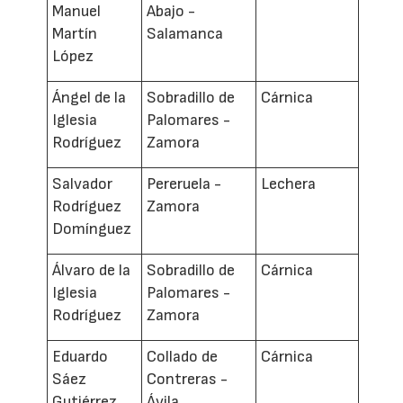
Manuel
Abajo -
Martín
Salamanca
López
Ángel de la
Sobradillo de
Cárnica
Iglesia
Palomares -
Rodríguez
Zamora
Salvador
Pereruela -
Lechera
Rodríguez
Zamora
Domínguez
Álvaro de la
Sobradillo de
Cárnica
Iglesia
Palomares -
Rodríguez
Zamora
Eduardo
Collado de
Cárnica
Sáez
Contreras -
Gutiérrez
Ávila