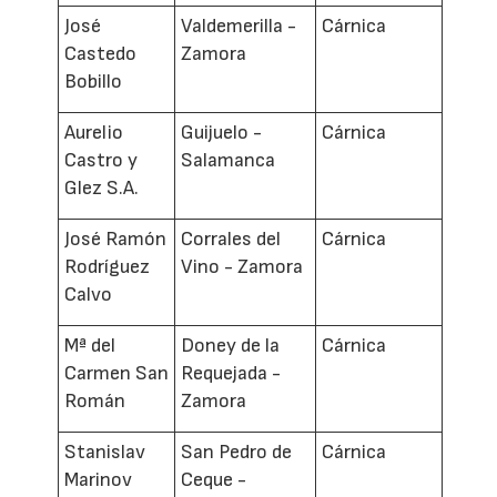
José
Valdemerilla -
Cárnica
Castedo
Zamora
Bobillo
Aurelio
Guijuelo -
Cárnica
Castro y
Salamanca
Glez S.A.
José Ramón
Corrales del
Cárnica
Rodríguez
Vino - Zamora
Calvo
Mª del
Doney de la
Cárnica
Carmen San
Requejada -
Román
Zamora
Stanislav
San Pedro de
Cárnica
Marinov
Ceque -