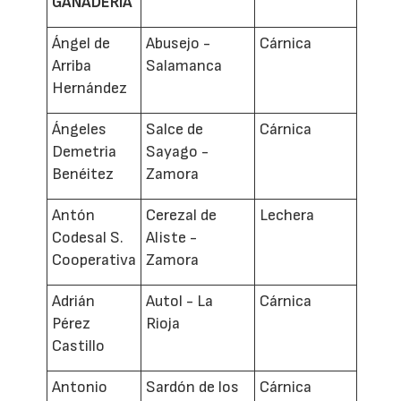
GANADERÍA
Ángel de
Abusejo -
Cárnica
Arriba
Salamanca
Hernández
Ángeles
Salce de
Cárnica
Demetria
Sayago -
Benéitez
Zamora
Antón
Cerezal de
Lechera
Codesal S.
Aliste -
Cooperativa
Zamora
Adrián
Autol - La
Cárnica
Pérez
Rioja
Castillo
Antonio
Sardón de los
Cárnica