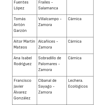
Fuentes
Frailes -
López
Salamanca
Tomás
Villalcampo -
Cárnica
Antón
Zamora
Garzón
Aitor Martín
Alcañices -
Cárnica
Mateos
Zamora
Ana Isabel
Sobradillo de
Cárnica
Rodríguez
Palomares -
Zamora
Francisco
Cibanal de
Lechera.
Javier
Sayago -
Ecológicos
Álvarez
Zamora
González