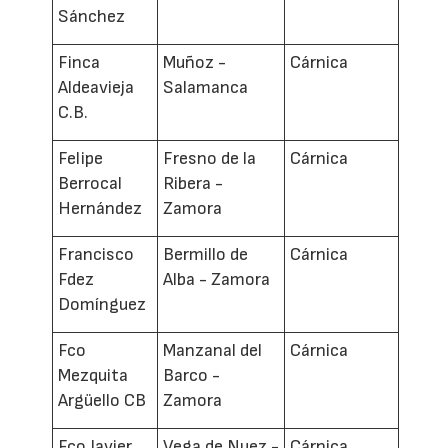
Sánchez
Finca
Muñoz -
Cárnica
Aldeavieja
Salamanca
C.B.
Felipe
Fresno de la
Cárnica
Berrocal
Ribera -
Hernández
Zamora
Francisco
Bermillo de
Cárnica
Fdez
Alba - Zamora
Domínguez
Fco
Manzanal del
Cárnica
Mezquita
Barco -
Argüello CB
Zamora
Fco Javier
Vega de Nuez -
Cárnica