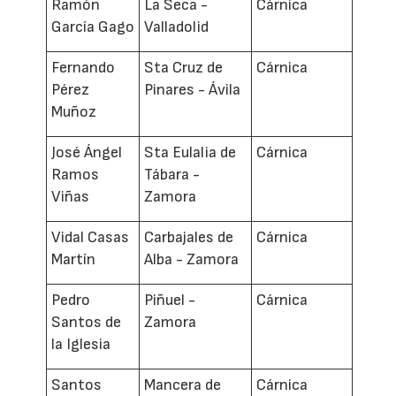
Ramón
La Seca -
Cárnica
García Gago
Valladolid
Fernando
Sta Cruz de
Cárnica
Pérez
Pinares - Ávila
Muñoz
José Ángel
Sta Eulalia de
Cárnica
Ramos
Tábara -
Viñas
Zamora
Vidal Casas
Carbajales de
Cárnica
Martín
Alba - Zamora
Pedro
Piñuel -
Cárnica
Santos de
Zamora
la Iglesia
Santos
Mancera de
Cárnica