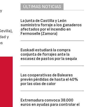
ÚLTIMAS NOTICIAS
y
La Junta de Castilla y León
suministra forraje a los ganaderos
afectados por el incendio en
villa),
Fermoselle (Zamora)
dad y
as
Euskadi estudiará la compra
conjunta de forrajes ante la
escasez de pastos por la sequía
Las cooperativas de Baleares
prevén pérdidas de hasta el 40%
por las olas de calor
Extremadura convoca 38.000
euros en ayudas para controlar el