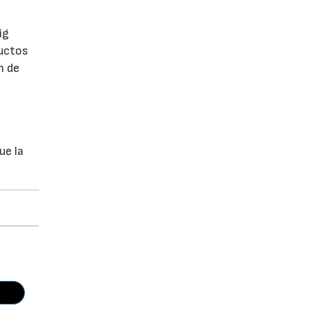
ig
ductos
n de
ue la