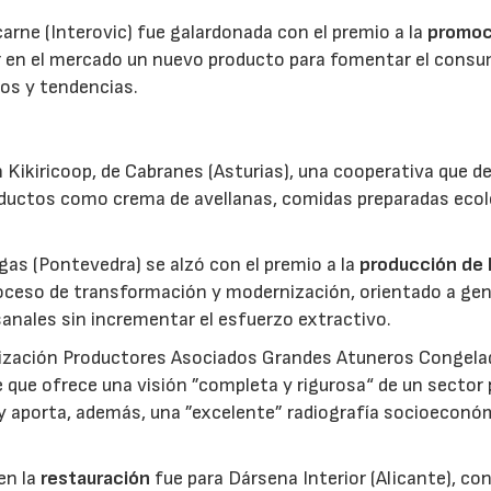
 carne (Interovic) fue galardonada con el premio a la
promoc
ar en el mercado un nuevo producto para fomentar el cons
os y tendencias.
 Kikiricoop, de Cabranes (Asturias), una cooperativa que d
roductos como crema de avellanas, comidas preparadas eco
gas (Pontevedra) se alzó con el premio a la
producción de 
roceso de transformación y modernización, orientado a gen
anales sin incrementar el esfuerzo extractivo.
nización Productores Asociados Grandes Atuneros Congela
 que ofrece una visión ”completa y rigurosa“ de un sector
 y aporta, además, una ”excelente” radiografía socioeconó
en la
restauración
fue para Dársena Interior (Alicante), co