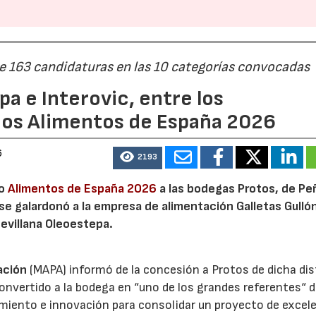
de 163 candidaturas en las 10 categorías convocadas
a e Interovic, entre los
ios Alimentos de España 2026
22/07/2026
29/07/2026
6
2193
io
Alimentos de España 2026
a las bodegas Protos, de Peñ
 se galardonó a la empresa de alimentación Galletas Gulló
sevillana Oleoestepa.
ación
(MAPA) informó de la concesión a Protos de dicha dis
nvertido a la bodega en “uno de los grandes referentes“ d
miento e innovación para consolidar un proyecto de excel