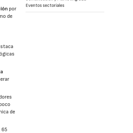
Eventos sectoriales
ión
por
umo de
estaca
lógicas
la
erar
dores
 poco
mica de
n 65