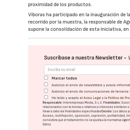
proximidad de los productos.
Víboras ha participado en la inauguración de l
recorrido por la muestra, la responsable de Ag
supone la consolidación de esta iniciativa, e
Suscríbase a nuestra Newsletter -
Marcar todos
Autorizo el envío de newsletters y avisos inform
Autorizo el envío de comunicaciones de terceros 
He leído y acepto el
Aviso Legal
y la
Política de Pr
Responsable:
Interempresas Media, S.L.U.
Finalidades:
Suscri
relacionados con la misma o relativos a intereses similares 
llevar a cabo las finalidades especificadas
Cesión:
Los datos p
Acceso, rectificación, oposición, supresión, portabilidad, l
considera que el tratamiento no se ajusta a la normativa vige
Datos