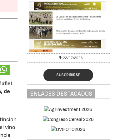
22/07/2026
SUSCRIBIRSE
afiel
n, de
ENLACES DESTACADOS
tinción
el vino
encia