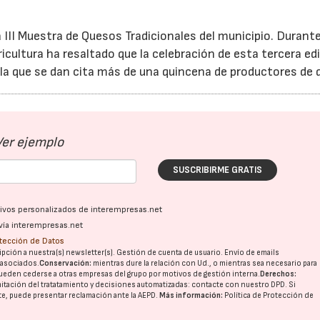
a III Muestra de Quesos Tradicionales del municipio. Durante
ricultura ha resaltado que la celebración de esta tercera ed
n la que se dan cita más de una quincena de productores de 
Ver ejemplo
SUSCRIBIRME GRATIS
ativos personalizados de interempresas.net
vía interempresas.net
otección de Datos
pción a nuestra(s) newsletter(s). Gestión de cuenta de usuario. Envío de emails
o asociados.
Conservación:
mientras dure la relación con Ud., o mientras sea necesario para
ueden cederse a otras
empresas del grupo
por motivos de gestión interna.
Derechos:
imitación del tratatamiento y decisiones automatizadas:
contacte con nuestro DPD
. Si
nte, puede presentar reclamación ante la
AEPD
.
Más información:
Política de Protección de