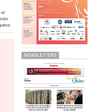
 el
ición
queso.
NEWSLETTERS