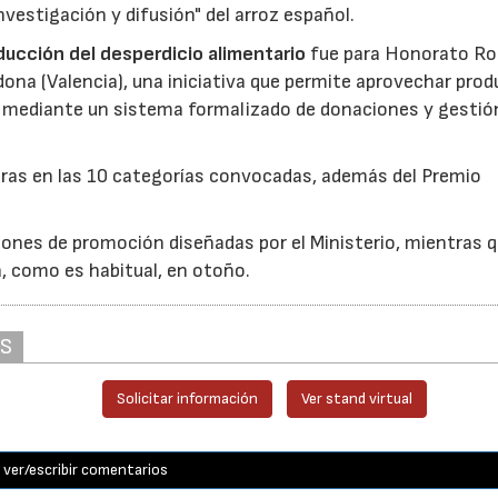
nvestigación y difusión" del arroz español.
reducción del desperdicio alimentario
fue para Honorato Ro
edona (Valencia), una iniciativa que permite aprovechar pro
cio mediante un sistema formalizado de donaciones y gestió
uras en las 10 categorías convocadas, además del Premio
ones de promoción diseñadas por el Ministerio, mientras q
á, como es habitual, en otoño.
AS
Solicitar información
Ver stand virtual
ver/escribir comentarios