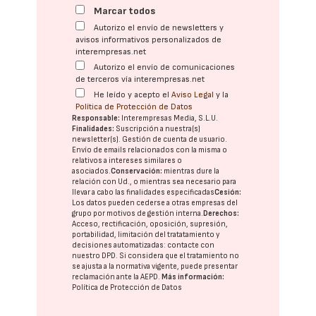
Marcar todos
Autorizo el envío de newsletters y
avisos informativos personalizados de
interempresas.net
Autorizo el envío de comunicaciones
de terceros vía interempresas.net
He leído y acepto el
Aviso Legal
y la
Política de Protección de Datos
Responsable:
Interempresas Media, S.L.U.
Finalidades:
Suscripción a nuestra(s)
newsletter(s). Gestión de cuenta de usuario.
Envío de emails relacionados con la misma o
relativos a intereses similares o
asociados.
Conservación:
mientras dure la
relación con Ud., o mientras sea necesario para
llevar a cabo las finalidades especificadas
Cesión:
Los datos pueden cederse a otras
empresas del
grupo
por motivos de gestión interna.
Derechos:
Acceso, rectificación, oposición, supresión,
portabilidad, limitación del tratatamiento y
decisiones automatizadas:
contacte con
nuestro DPD
. Si considera que el tratamiento no
se ajusta a la normativa vigente, puede presentar
reclamación ante la
AEPD
.
Más información:
Política de Protección de Datos