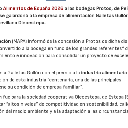
io
Alimentos de España 2026
a las bodegas Protos, de Peñ
 se galardonó a la empresa de alimentación Galletas Gulló
sevillana Oleoestepa.
ación
(MAPA) informó de la concesión a Protos de dicha dis
nvertido a la bodega en “uno de los grandes referentes“ d
miento e innovación para consolidar un proyecto de excel
ón a Galletas Gullón con el premio a la
industria alimentaria
ión de esta industria ”centenaria, una de las principales
ene su condición de empresa familiar”.
n
fue para la sociedad cooperativa Oleoestepa, de Estepa (Se
zar ”altos niveles” de competitividad en sostenibilidad, cali
ión del medio ambiente y a la adaptación a las circunstanci