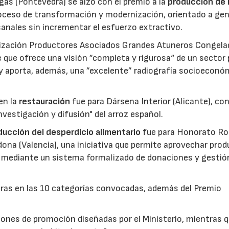
gas (Pontevedra) se alzó con el premio a la
producción de 
roceso de transformación y modernización, orientado a gen
anales sin incrementar el esfuerzo extractivo.
nización Productores Asociados Grandes Atuneros Congela
 que ofrece una visión ”completa y rigurosa“ de un sector
 y aporta, además, una ”excelente” radiografía socioeconó
en la
restauración
fue para Dársena Interior (Alicante), co
nvestigación y difusión" del arroz español.
reducción del desperdicio alimentario
fue para Honorato Ro
edona (Valencia), una iniciativa que permite aprovechar pro
cio mediante un sistema formalizado de donaciones y gestió
uras en las 10 categorías convocadas, además del Premio
ones de promoción diseñadas por el Ministerio, mientras q