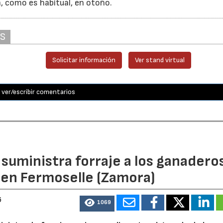
á, como es habitual, en otoño.
AS
Solicitar información
Ver stand virtual
ver/escribir comentarios
n suministra forraje a los ganadero
 en Fermoselle (Zamora)
6
1069