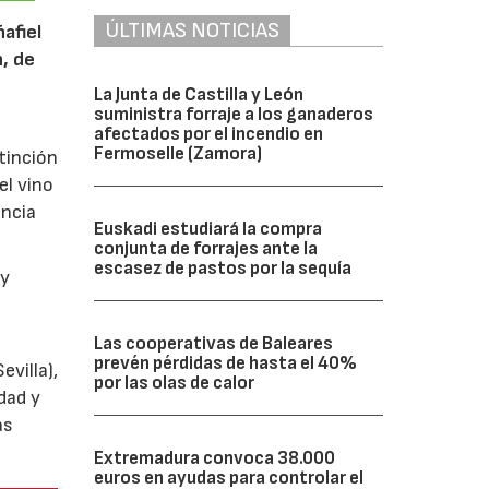
ÚLTIMAS NOTICIAS
afiel
n, de
La Junta de Castilla y León
suministra forraje a los ganaderos
afectados por el incendio en
Fermoselle (Zamora)
tinción
el vino
encia
Euskadi estudiará la compra
conjunta de forrajes ante la
escasez de pastos por la sequía
y
Las cooperativas de Baleares
prevén pérdidas de hasta el 40%
villa),
por las olas de calor
dad y
as
Extremadura convoca 38.000
euros en ayudas para controlar el