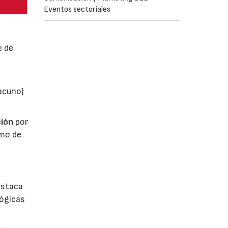
Eventos sectoriales
e de
vacuno)
ión
por
umo de
estaca
lógicas