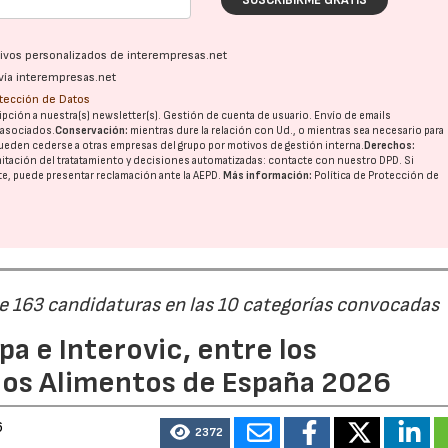
ativos personalizados de interempresas.net
vía interempresas.net
otección de Datos
pción a nuestra(s) newsletter(s). Gestión de cuenta de usuario. Envío de emails
o asociados.
Conservación:
mientras dure la relación con Ud., o mientras sea necesario para
ueden cederse a otras
empresas del grupo
por motivos de gestión interna.
Derechos:
imitación del tratatamiento y decisiones automatizadas:
contacte con nuestro DPD
. Si
nte, puede presentar reclamación ante la
AEPD
.
Más información:
Política de Protección de
22/07/2026
29/07/2026
de 163 candidaturas en las 10 categorías convocadas
a e Interovic, entre los
ios Alimentos de España 2026
6
2372