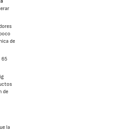
la
erar
dores
 poco
mica de
n 65
ig
ductos
n de
ue la