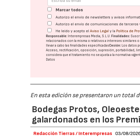
Marcar todos
Autorizo el envío de newsletters y avisos inform
Autorizo el envío de comunicaciones de terceros 
He leído y acepto el
Aviso Legal
y la
Política de Pr
Responsable:
Interempresas Media, S.L.U.
Finalidades:
Suscri
relacionados con la misma o relativos a intereses similares 
llevar a cabo las finalidades especificadas
Cesión:
Los datos p
Acceso, rectificación, oposición, supresión, portabilidad, l
considera que el tratamiento no se ajusta a la normativa vige
Datos
En esta edición se presentaron un total 
Bodegas Protos, Oleoestep
galardonados en los Prem
Redacción Tierras / Interempresas
03/08/202