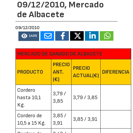
09/12/2010, Mercado
de Albacete
09/12/2010
1405
MERCADO DE GANADO DE ALBACETE
PRECIO
PRECIO
PRODUCTO
ANT.
DIFERENCIA
ACTUAL(€)
(€)
Cordero
3,79 /
hasta 10,1
3,79 / 3,85
3,85
Kg.
Cordero de
3,85 /
3,85 / 3,91
10,5 a 15 Kg.
3,91