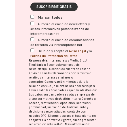
SUSCRIBIRME GRATIS
Marcar todos
Autorizo el envío de newsletters y
avisos informativos personalizados de
interempresas.net
Autorizo el envío de comunicaciones
de terceros vía interempresas.net
He leído y acepto el
Aviso Legal
y la
Política de Protección de Datos
Responsable:
Interempresas Media, S.L.U.
Finalidades:
Suscripción a nuestra(s)
newsletter(s). Gestión de cuenta de usuario.
Envío de emails relacionados con la misma o
relativos a intereses similares o
asociados.
Conservación:
mientras dure la
relación con Ud., o mientras sea necesario para
llevar a cabo las finalidades especificadas
Cesión:
Los datos pueden cederse a otras
empresas del
grupo
por motivos de gestión interna.
Derechos:
Acceso, rectificación, oposición, supresión,
portabilidad, limitación del tratatamiento y
decisiones automatizadas:
contacte con
nuestro DPD
. Si considera que el tratamiento no
se ajusta a la normativa vigente, puede presentar
reclamación ante la
AEPD
.
Más información: