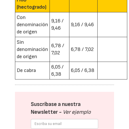
(hectogrado)
Con
9,16 /
denominación
9,16 / 9,46
9,46
de origen
Sin
6,78 /
denominación
6,78 / 7,02
7,02
de origen
6,05 /
De cabra
6,05 / 6,38
6,38
Suscríbase a nuestra
Newsletter -
Ver ejemplo