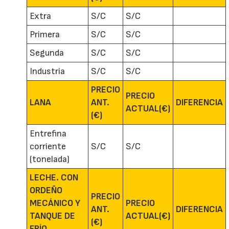
Extra
S/C
S/C
Primera
S/C
S/C
Segunda
S/C
S/C
Industria
S/C
S/C
PRECIO
PRECIO
LANA
ANT.
DIFERENCIA
ACTUAL(€)
(€)
Entrefina
corriente
S/C
S/C
(tonelada)
LECHE. CON
ORDEÑO
PRECIO
MECÁNICO Y
PRECIO
ANT.
DIFERENCIA
TANQUE DE
ACTUAL(€)
(€)
FRÍO