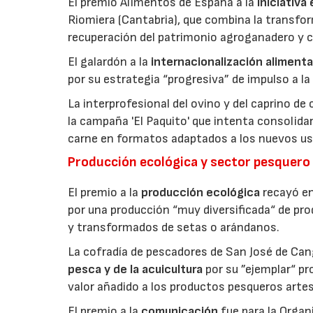
El premio Alimentos de España a la
iniciativa
Riomiera (Cantabria), que combina la transfor
recuperación del patrimonio agroganadero y cu
El galardón a la
internacionalización alimenta
por su estrategia “progresiva” de impulso a la
La interprofesional del ovino y del caprino de
la campaña 'El Paquito' que intenta consolid
carne en formatos adaptados a los nuevos us
Producción ecológica y sector pesquero
El premio a la
producción ecológica
recayó en
por una producción “muy diversificada“ de p
y transformados de setas o arándanos.
La cofradía de pescadores de San José de Can
pesca y de la acuicultura
por su ”ejemplar“ p
valor añadido a los productos pesqueros artes
El premio a la
comunicación
fue para la Orga