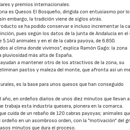
dares y premios internacionales.
zona es Quesos El Bosqueño, dirigida con entusiasmo por l
 embargo, la tradición viene de siglos atrás.
producto se ha podido conservar e incluso incrementar la c
inción, pues según los datos de la Junta de Andalucía en el
 5.140 animales y en el de la cabra payoya, de 6.850.
dos al clima donde vivimos", explica Ramón Gago: la zona
la pluviosidad más alta de España.
 ayudan a mantener otro de los atractivos de la zona, su
 eliminan pastos y maleza del monte, que afronta así un m
turales, es la base para unos quesos que han conseguido
.
l año, en ordeños diarios de unos diez minutos que llevan 
e trabaja esta industria quesera, pionera en la comarca.
que cuida de un rebaño de 120 cabras payoyas; animales qu
al ordeño en un asombroso orden, con la "motivación" del g
casos minutos que dura el proceso.