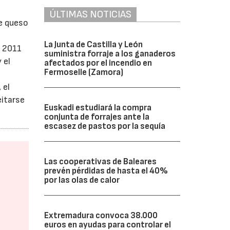
ÚLTIMAS NOTICIAS
te queso
La Junta de Castilla y León
e 2011
suministra forraje a los ganaderos
 el
afectados por el incendio en
Fermoselle (Zamora)
 el
eitarse
Euskadi estudiará la compra
conjunta de forrajes ante la
escasez de pastos por la sequía
Las cooperativas de Baleares
prevén pérdidas de hasta el 40%
por las olas de calor
Extremadura convoca 38.000
euros en ayudas para controlar el