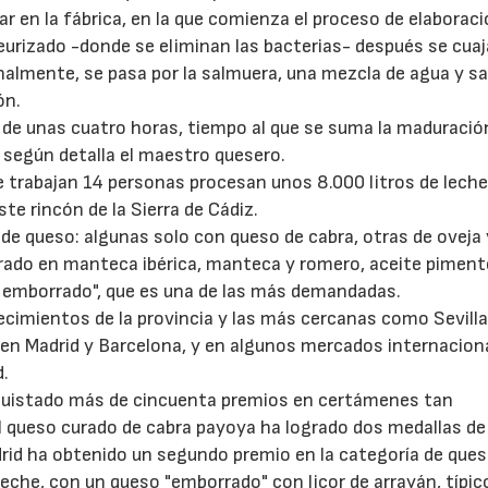
r en la fábrica, en la que comienza el proceso de elaboraci
teurizado -donde se eliminan las bacterias- después se cuaj
finalmente, se pasa por la salmuera, una mezcla de agua y sa
ón.
de unas cuatro horas, tiempo al que se suma la maduració
 según detalla el maestro quesero.
 trabajan 14 personas procesan unos 8.000 litros de leche 
22/07/2026
29/07/2026
te rincón de la Sierra de Cádiz.
de queso: algunas solo con queso de cabra, otras de oveja 
urado en manteca ibérica, manteca y romero, aceite pimen
l emborrado", que es una de las más demandadas.
ecimientos de la provincia y las más cercanas como Sevilla
en Madrid y Barcelona, y en algunos mercados internacion
d.
nquistado más de cincuenta premios en certámenes tan
l queso curado de cabra payoya ha logrado dos medallas de
drid ha obtenido un segundo premio en la categoría de que
eche, con un queso "emborrado" con licor de arrayán, típico