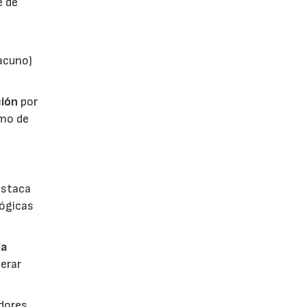
e de
vacuno)
ión
por
umo de
estaca
lógicas
la
erar
dores