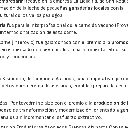
 empresarial
recayó en la empresa La Llelldiría, de San Roqu
mación de la leche de pequeñas ganaderías locales con la
ltural de los valles pasiegos.
ria
fue para la interprofesional de la carne de vacuno (Pro
 internacionalización de esta carne.
 carne (Interovic) fue galardonada con el premio a la
promoc
ar en el mercado un nuevo producto para fomentar el cons
os y tendencias.
 Kikiricoop, de Cabranes (Asturias), una cooperativa que d
roductos como crema de avellanas, comidas preparadas eco
gas (Pontevedra) se alzó con el premio a la
producción de 
roceso de transformación y modernización, orientado a gen
anales sin incrementar el esfuerzo extractivo.
nización Productores Asociados Grandes Atuneros Congela