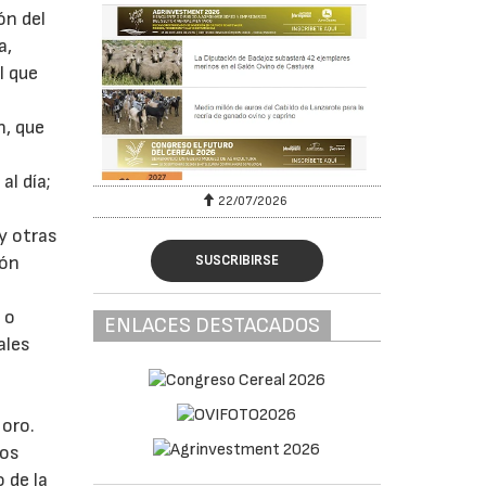
ón del
a,
l que
n, que
al día;
22/07/2026
y otras
SUSCRIBIRSE
tón
 o
ENLACES DESTACADOS
ales
 oro.
sos
 de la