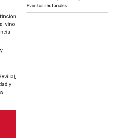
Eventos sectoriales
tinción
el vino
encia
y
villa),
dad y
as