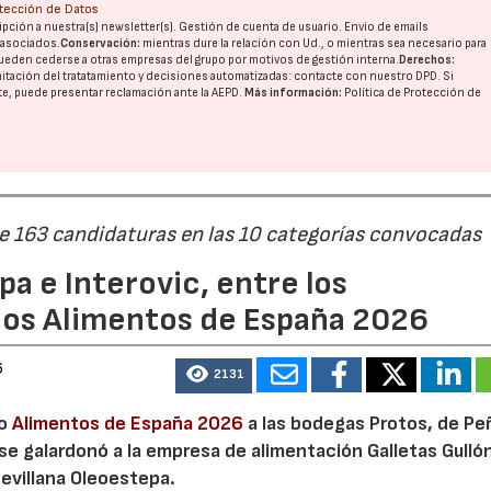
otección de Datos
pción a nuestra(s) newsletter(s). Gestión de cuenta de usuario. Envío de emails
o asociados.
Conservación:
mientras dure la relación con Ud., o mientras sea necesario para
ueden cederse a otras
empresas del grupo
por motivos de gestión interna.
Derechos:
imitación del tratatamiento y decisiones automatizadas:
contacte con nuestro DPD
. Si
nte, puede presentar reclamación ante la
AEPD
.
Más información:
Política de Protección de
de 163 candidaturas en las 10 categorías convocadas
a e Interovic, entre los
ios Alimentos de España 2026
6
2131
io
Alimentos de España 2026
a las bodegas Protos, de Peñ
 se galardonó a la empresa de alimentación Galletas Gulló
sevillana Oleoestepa.