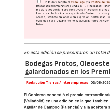
He leído y acepto el
Aviso Legal
y la
Política de Pr
Responsable:
Interempresas Media, S.L.U.
Finalidades:
Suscri
relacionados con la misma o relativos a intereses similares 
llevar a cabo las finalidades especificadas
Cesión:
Los datos p
Acceso, rectificación, oposición, supresión, portabilidad, l
considera que el tratamiento no se ajusta a la normativa vige
Datos
En esta edición se presentaron un total 
Bodegas Protos, Oleoestep
galardonados en los Prem
Redacción Tierras / Interempresas
03/08/202
El Gobierno concedió el premio extraordinar
(Valladolid) en una edición en la que también
Aguilar de Campoo (Palencia) y a la aceitera 