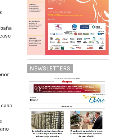
os
abaña
 caso
NEWSLETTERS
enor
a cabo
e
rano