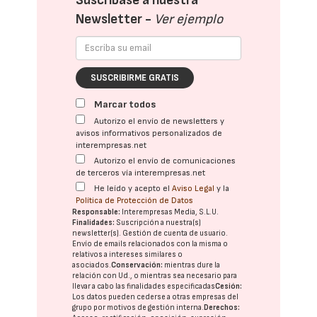
Suscríbase a nuestra
Newsletter -
Ver ejemplo
SUSCRIBIRME GRATIS
Marcar todos
Autorizo el envío de newsletters y
avisos informativos personalizados de
interempresas.net
Autorizo el envío de comunicaciones
de terceros vía interempresas.net
He leído y acepto el
Aviso Legal
y la
Política de Protección de Datos
Responsable:
Interempresas Media, S.L.U.
Finalidades:
Suscripción a nuestra(s)
newsletter(s). Gestión de cuenta de usuario.
Envío de emails relacionados con la misma o
relativos a intereses similares o
asociados.
Conservación:
mientras dure la
relación con Ud., o mientras sea necesario para
llevar a cabo las finalidades especificadas
Cesión:
Los datos pueden cederse a otras
empresas del
grupo
por motivos de gestión interna.
Derechos: