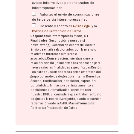
avisos informativos personalizados de
interempresas.net
Autorizo el envío de comunicaciones
de terceros vía interempresas.net
He leído y acepto el
Aviso Legal
y la
Política de Protección de Datos
Responsable:
Interempresas Media, S.L.U.
Finalidades:
Suscripción a nuestra(s)
newsletter(s). Gestión de cuenta de usuario.
Envío de emails relacionados con la misma o
relativos a intereses similares o
asociados.
Conservación:
mientras dure la
relación con Ud., o mientras sea necesario para
llevar a cabo las finalidades especificadas
Cesión:
Los datos pueden cederse a otras
empresas del
grupo
por motivos de gestión interna.
Derechos:
Acceso, rectificación, oposición, supresión,
portabilidad, limitación del tratatamiento y
decisiones automatizadas:
contacte con
nuestro DPD
. Si considera que el tratamiento no
se ajusta a la normativa vigente, puede presentar
reclamación ante la
AEPD
.
Más información:
Política de Protección de Datos