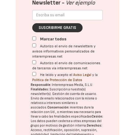
Newsletter -
Ver ejemplo
SUSCRIBIRME GRATIS
Marcar todos
Autorizo el envío de newsletters y
avisos informativos personalizados de
interempresas.net
Autorizo el envío de comunicaciones
de terceros vía interempresas.net
He leído y acepto el
Aviso Legal
y la
Política de Protección de Datos
Responsable:
Interempresas Media, S.L.U.
Finalidades:
Suscripción a nuestra(s)
newsletter(s). Gestión de cuenta de usuario.
Envío de emails relacionados con la misma o
relativos a intereses similares o
asociados.
Conservación:
mientras dure la
relación con Ud., o mientras sea necesario para
llevar a cabo las finalidades especificadas
Cesión:
Los datos pueden cederse a otras
empresas del
grupo
por motivos de gestión interna.
Derechos:
Acceso, rectificación, oposición, supresión,
portabilidad, limitación del tratatamiento y