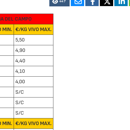
447
NA DEL CAMPO
 MIN.
€/KG VIVO MAX.
5,50
4,90
4,40
4,10
4,00
S/C
S/C
S/C
 MIN.
€/KG VIVO MAX.