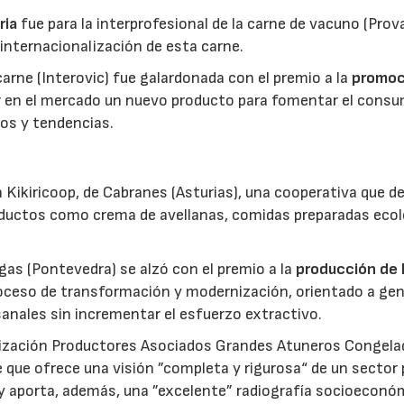
ria
fue para la interprofesional de la carne de vacuno (Pro
 internacionalización de esta carne.
 carne (Interovic) fue galardonada con el premio a la
promoc
ar en el mercado un nuevo producto para fomentar el cons
os y tendencias.
 Kikiricoop, de Cabranes (Asturias), una cooperativa que d
roductos como crema de avellanas, comidas preparadas eco
gas (Pontevedra) se alzó con el premio a la
producción de 
roceso de transformación y modernización, orientado a gen
anales sin incrementar el esfuerzo extractivo.
nización Productores Asociados Grandes Atuneros Congela
 que ofrece una visión ”completa y rigurosa“ de un sector
 y aporta, además, una ”excelente” radiografía socioeconó