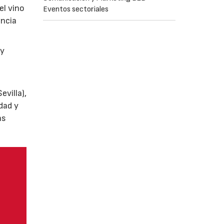
el vino
Eventos sectoriales
encia
y
villa),
dad y
as