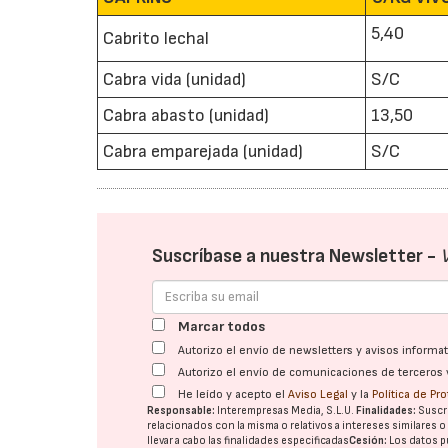
5,40
Cabrito lechal
Cabra vida (unidad)
S/C
Cabra abasto (unidad)
13,50
Cabra emparejada (unidad)
S/C
Suscríbase a nuestra Newsletter -
Marcar todos
Autorizo el envío de newsletters y avisos inform
Autorizo el envío de comunicaciones de terceros 
He leído y acepto el
Aviso Legal
y la
Política de Pr
Responsable:
Interempresas Media, S.L.U.
Finalidades:
Suscri
relacionados con la misma o relativos a intereses similares 
llevar a cabo las finalidades especificadas
Cesión:
Los datos p