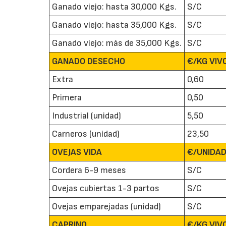
Ganado viejo: hasta 30,000 Kgs.
S/C
Ganado viejo: hasta 35,000 Kgs.
S/C
Ganado viejo: más de 35,000 Kgs.
S/C
GANADO DESECHO
€/KG VIVO
Extra
0,60
Primera
0,50
Industrial (unidad)
5,50
Carneros (unidad)
23,50
OVEJAS VIDA
€/UNIDAD
Cordera 6-9 meses
S/C
Ovejas cubiertas 1-3 partos
S/C
Ovejas emparejadas (unidad)
S/C
CAPRINO
€/KG VIVO