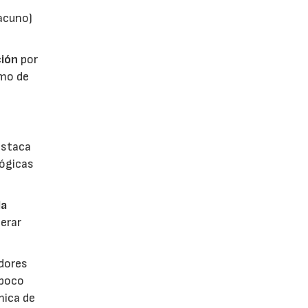
vacuno)
ión
por
umo de
estaca
lógicas
la
erar
dores
 poco
mica de