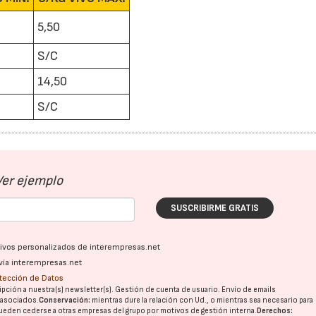
5,50
S/C
14,50
S/C
Ver ejemplo
SUSCRIBIRME GRATIS
ativos personalizados de interempresas.net
vía interempresas.net
otección de Datos
pción a nuestra(s) newsletter(s). Gestión de cuenta de usuario. Envío de emails
o asociados.
Conservación:
mientras dure la relación con Ud., o mientras sea necesario para
ueden cederse a otras
empresas del grupo
por motivos de gestión interna.
Derechos: