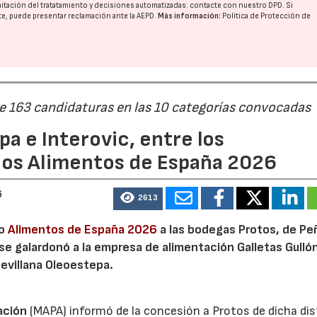
imitación del tratatamiento y decisiones automatizadas:
contacte con nuestro DPD
. Si
nte, puede presentar reclamación ante la
AEPD
.
Más información:
Política de Protección de
de 163 candidaturas en las 10 categorías convocadas
a e Interovic, entre los
ios Alimentos de España 2026
6
2613
io
Alimentos de España 2026
a las bodegas Protos, de Peñ
 se galardonó a la empresa de alimentación Galletas Gulló
sevillana Oleoestepa.
ación
(MAPA) informó de la concesión a Protos de dicha dis