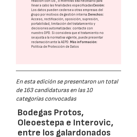
relación con Ud., o mientras sea necesario para
llevar a cabo las finalidades especificadas
Cesión:
Los datos pueden cederse a otras
empresas del
grupo
por motivos de gestión interna.
Derechos:
Acceso, rectificación, oposición, supresión,
portabilidad, limitación del tratatamiento y
decisiones automatizadas:
contacte con
nuestro DPD
. Si considera que el tratamiento no
se ajusta a la normativa vigente, puede presentar
reclamación ante la
AEPD
.
Más información:
Política de Protección de Datos
En esta edición se presentaron un total
de 163 candidaturas en las 10
categorías convocadas
Bodegas Protos,
Oleoestepa e Interovic,
entre los galardonados