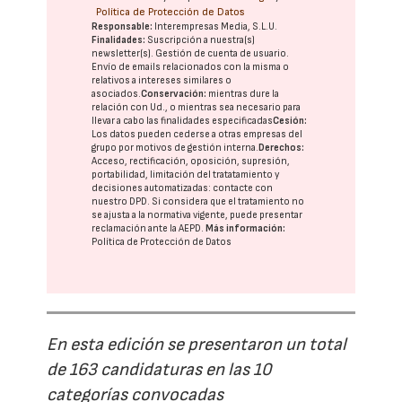
Política de Protección de Datos
Responsable:
Interempresas Media, S.L.U.
Finalidades:
Suscripción a nuestra(s)
newsletter(s). Gestión de cuenta de usuario.
Envío de emails relacionados con la misma o
relativos a intereses similares o
asociados.
Conservación:
mientras dure la
relación con Ud., o mientras sea necesario para
llevar a cabo las finalidades especificadas
Cesión:
Los datos pueden cederse a otras
empresas del
grupo
por motivos de gestión interna.
Derechos:
Acceso, rectificación, oposición, supresión,
portabilidad, limitación del tratatamiento y
decisiones automatizadas:
contacte con
nuestro DPD
. Si considera que el tratamiento no
se ajusta a la normativa vigente, puede presentar
reclamación ante la
AEPD
.
Más información:
Política de Protección de Datos
En esta edición se presentaron un total
de 163 candidaturas en las 10
categorías convocadas