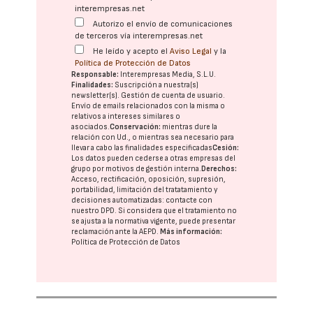
interempresas.net
Autorizo el envío de comunicaciones
de terceros vía interempresas.net
He leído y acepto el
Aviso Legal
y la
Política de Protección de Datos
Responsable:
Interempresas Media, S.L.U.
Finalidades:
Suscripción a nuestra(s)
newsletter(s). Gestión de cuenta de usuario.
Envío de emails relacionados con la misma o
relativos a intereses similares o
asociados.
Conservación:
mientras dure la
relación con Ud., o mientras sea necesario para
llevar a cabo las finalidades especificadas
Cesión:
Los datos pueden cederse a otras
empresas del
grupo
por motivos de gestión interna.
Derechos:
Acceso, rectificación, oposición, supresión,
portabilidad, limitación del tratatamiento y
decisiones automatizadas:
contacte con
nuestro DPD
. Si considera que el tratamiento no
se ajusta a la normativa vigente, puede presentar
reclamación ante la
AEPD
.
Más información:
Política de Protección de Datos