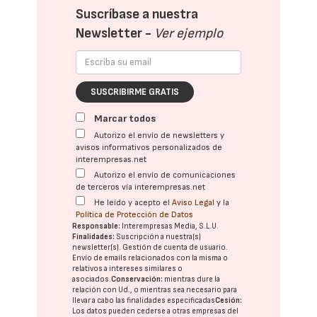
Suscríbase a nuestra
Newsletter -
Ver ejemplo
SUSCRIBIRME GRATIS
Marcar todos
Autorizo el envío de newsletters y
avisos informativos personalizados de
interempresas.net
Autorizo el envío de comunicaciones
de terceros vía interempresas.net
He leído y acepto el
Aviso Legal
y la
Política de Protección de Datos
Responsable:
Interempresas Media, S.L.U.
Finalidades:
Suscripción a nuestra(s)
newsletter(s). Gestión de cuenta de usuario.
Envío de emails relacionados con la misma o
relativos a intereses similares o
asociados.
Conservación:
mientras dure la
relación con Ud., o mientras sea necesario para
llevar a cabo las finalidades especificadas
Cesión:
Los datos pueden cederse a otras
empresas del