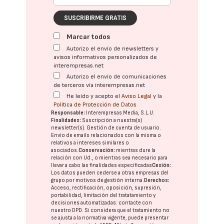
SUSCRIBIRME GRATIS
Marcar todos
Autorizo el envío de newsletters y
avisos informativos personalizados de
interempresas.net
Autorizo el envío de comunicaciones
de terceros vía interempresas.net
He leído y acepto el
Aviso Legal
y la
Política de Protección de Datos
Responsable:
Interempresas Media, S.L.U.
Finalidades:
Suscripción a nuestra(s)
newsletter(s). Gestión de cuenta de usuario.
Envío de emails relacionados con la misma o
relativos a intereses similares o
asociados.
Conservación:
mientras dure la
relación con Ud., o mientras sea necesario para
llevar a cabo las finalidades especificadas
Cesión:
Los datos pueden cederse a otras
empresas del
grupo
por motivos de gestión interna.
Derechos:
Acceso, rectificación, oposición, supresión,
portabilidad, limitación del tratatamiento y
decisiones automatizadas:
contacte con
nuestro DPD
. Si considera que el tratamiento no
se ajusta a la normativa vigente, puede presentar