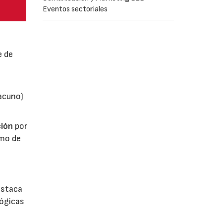
Eventos sectoriales
e de
vacuno)
ión
por
umo de
estaca
lógicas