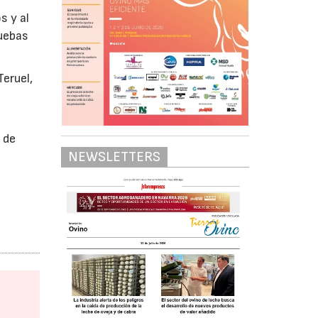
s y al
ruebas
Teruel,
 de
NEWSLETTERS