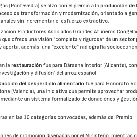
gas (Pontevedra) se alzó con el premio a la
producción de 
roceso de transformación y modernización, orientado a gen
anales sin incrementar el esfuerzo extractivo.
nización Productores Asociados Grandes Atuneros Congela
 que ofrece una visión ”completa y rigurosa“ de un sector
 y aporta, además, una ”excelente” radiografía socioeconó
en la
restauración
fue para Dársena Interior (Alicante), co
nvestigación y difusión" del arroz español.
reducción del desperdicio alimentario
fue para Honorato Ro
edona (Valencia), una iniciativa que permite aprovechar pro
cio mediante un sistema formalizado de donaciones y gestió
uras en las 10 categorías convocadas, además del Premio
ones de promoción diseñadas por el Ministerio, mientras q