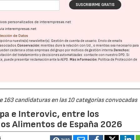
SUSCRIBIRME GRATIS
ativos personalizados de interempresas.net
vía interempresas.net
otección de Datos
pción a nuestra(s) newsletter(s). Gestión de cuenta de usuario. Envío de emails
o asociados.
Conservación:
mientras dure la relación con Ud., o mientras sea necesario para
ueden cederse a otras
empresas del grupo
por motivos de gestión interna.
Derechos:
imitación del tratatamiento y decisiones automatizadas:
contacte con nuestro DPD
. Si
22/07/2026
29/07/2026
nte, puede presentar reclamación ante la
AEPD
.
Más información:
Política de Protección de
de 163 candidaturas en las 10 categorías convocadas
a e Interovic, entre los
ios Alimentos de España 2026
6
2450