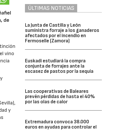
ÚLTIMAS NOTICIAS
afiel
n, de
La Junta de Castilla y León
suministra forraje a los ganaderos
afectados por el incendio en
Fermoselle (Zamora)
tinción
el vino
encia
Euskadi estudiará la compra
conjunta de forrajes ante la
escasez de pastos por la sequía
y
Las cooperativas de Baleares
prevén pérdidas de hasta el 40%
por las olas de calor
villa),
dad y
as
Extremadura convoca 38.000
euros en ayudas para controlar el