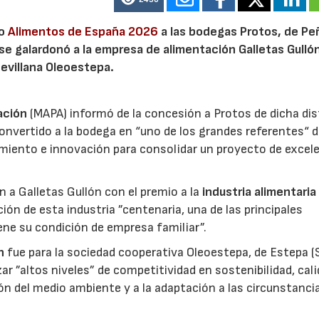
io
Alimentos de España 2026
a las bodegas Protos, de Peñ
 se galardonó a la empresa de alimentación Galletas Gulló
sevillana Oleoestepa.
ación
(MAPA) informó de la concesión a Protos de dicha dis
nvertido a la bodega en “uno de los grandes referentes“ d
miento e innovación para consolidar un proyecto de excel
ón a Galletas Gullón con el premio a la
industria alimentaria
ión de esta industria ”centenaria, una de las principales
ene su condición de empresa familiar”.
n
fue para la sociedad cooperativa Oleoestepa, de Estepa (Se
zar ”altos niveles” de competitividad en sostenibilidad, cali
ión del medio ambiente y a la adaptación a las circunstanci