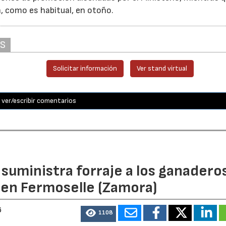
á, como es habitual, en otoño.
AS
Solicitar información
Ver stand virtual
ver/escribir comentarios
n suministra forraje a los ganadero
 en Fermoselle (Zamora)
6
1108