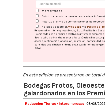
Marcar todos
Autorizo el envío de newsletters y avisos inform
Autorizo el envío de comunicaciones de terceros 
He leído y acepto el
Aviso Legal
y la
Política de Pr
Responsable:
Interempresas Media, S.L.U.
Finalidades:
Suscri
relacionados con la misma o relativos a intereses similares 
llevar a cabo las finalidades especificadas
Cesión:
Los datos p
Acceso, rectificación, oposición, supresión, portabilidad, l
considera que el tratamiento no se ajusta a la normativa vige
Datos
En esta edición se presentaron un total 
Bodegas Protos, Oleoestep
galardonados en los Prem
Redacción Tierras / Interempresas
03/08/202