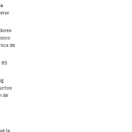
la
erar
dores
 poco
mica de
n 65
ig
ductos
n de
ue la