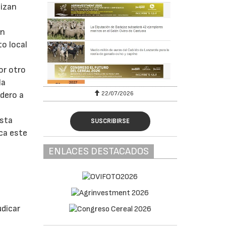
tizan
on
to local
or otro
la
22/07/2026
dero a
esta
SUSCRIBIRSE
rca este
ENLACES DESTACADOS
s
udicar