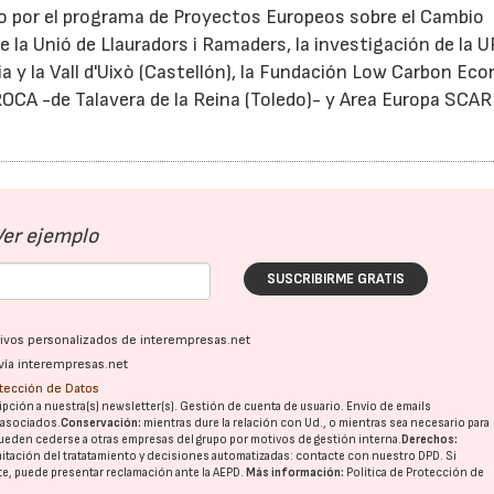
do por el programa de Proyectos Europeos sobre el Cambio
 la Unió de Llauradors i Ramaders, la investigación de la U
a y la Vall d'Uixò (Castellón), la Fundación Low Carbon E
PROCA -de Talavera de la Reina (Toledo)- y Area Europa SCAR
Ver ejemplo
SUSCRIBIRME GRATIS
ativos personalizados de interempresas.net
vía interempresas.net
otección de Datos
pción a nuestra(s) newsletter(s). Gestión de cuenta de usuario. Envío de emails
o asociados.
Conservación:
mientras dure la relación con Ud., o mientras sea necesario para
ueden cederse a otras
empresas del grupo
por motivos de gestión interna.
Derechos:
imitación del tratatamiento y decisiones automatizadas:
contacte con nuestro DPD
. Si
nte, puede presentar reclamación ante la
AEPD
.
Más información:
Política de Protección de