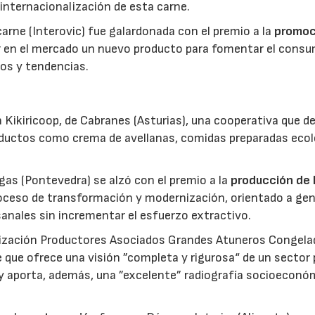
 internacionalización de esta carne.
 carne (Interovic) fue galardonada con el premio a la
promoc
ar en el mercado un nuevo producto para fomentar el cons
os y tendencias.
 Kikiricoop, de Cabranes (Asturias), una cooperativa que d
roductos como crema de avellanas, comidas preparadas eco
gas (Pontevedra) se alzó con el premio a la
producción de 
roceso de transformación y modernización, orientado a gen
anales sin incrementar el esfuerzo extractivo.
nización Productores Asociados Grandes Atuneros Congela
 que ofrece una visión ”completa y rigurosa“ de un sector
 y aporta, además, una ”excelente” radiografía socioeconó