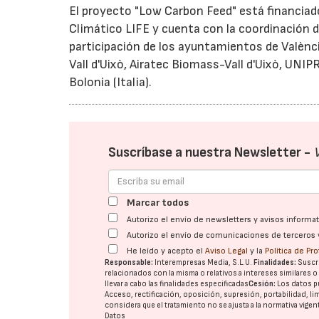
El proyecto "Low Carbon Feed" está financia
Climático LIFE y cuenta con la coordinación de
participación de los ayuntamientos de Valènci
Vall d'Uixò, Airatec Biomass-Vall d'Uixò, UNI
Bolonia (Italia).
Suscríbase a nuestra Newsletter -
Marcar todos
Autorizo el envío de newsletters y avisos inform
Autorizo el envío de comunicaciones de terceros 
He leído y acepto el
Aviso Legal
y la
Política de Pr
Responsable:
Interempresas Media, S.L.U.
Finalidades:
Suscri
relacionados con la misma o relativos a intereses similares 
llevar a cabo las finalidades especificadas
Cesión:
Los datos p
Acceso, rectificación, oposición, supresión, portabilidad, l
considera que el tratamiento no se ajusta a la normativa vige
Datos