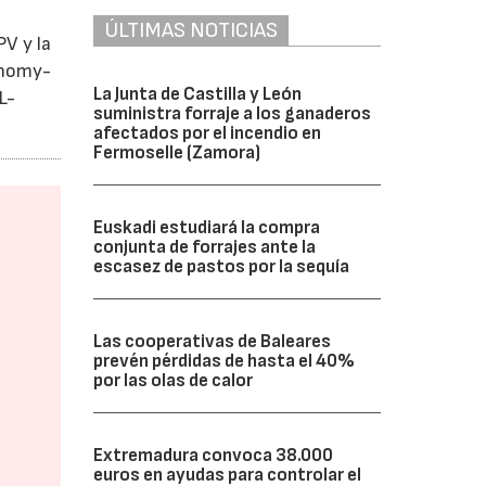
ÚLTIMAS NOTICIAS
PV y la
conomy-
La Junta de Castilla y León
L-
suministra forraje a los ganaderos
afectados por el incendio en
Fermoselle (Zamora)
Euskadi estudiará la compra
conjunta de forrajes ante la
escasez de pastos por la sequía
Las cooperativas de Baleares
prevén pérdidas de hasta el 40%
por las olas de calor
Extremadura convoca 38.000
euros en ayudas para controlar el