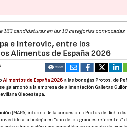
de 163 candidaturas en las 10 categorías convocadas
a e Interovic, entre los
ios Alimentos de España 2026
6
2552
io
Alimentos de España 2026
a las bodegas Protos, de Peñ
 se galardonó a la empresa de alimentación Galletas Gulló
sevillana Oleoestepa.
ación
(MAPA) informó de la concesión a Protos de dicha dis
nvertido a la bodega en “uno de los grandes referentes“ d
miento e innovación para consolidar un proyecto de excel