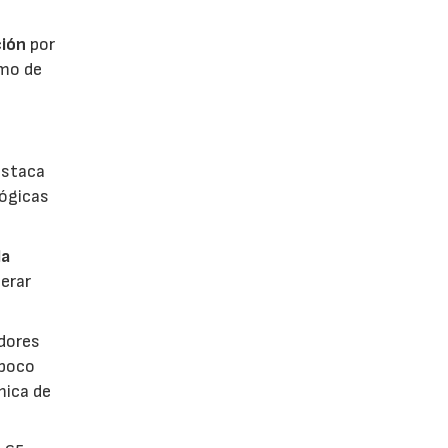
ión
por
umo de
estaca
lógicas
la
erar
dores
 poco
mica de