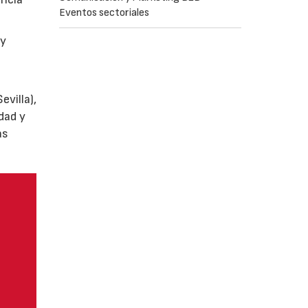
Eventos sectoriales
y
villa),
dad y
as