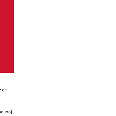
e de
vacuno)