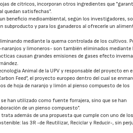
hojas de cítricos, incorporan otros ingredientes que "garan
al quedan satisfechas".
un beneficio medioambiental, según los investigadores, s
 un subproducto y para los ganaderos al ofrecerle un alimen
 eliminando mediante la quema controlada de los cultivos. P
as -naranjos y limoneros- son también eliminados mediante 
22/07/2026
29/07/2026
rácticas causan grandes emisiones de gases efecto inverna
ernández.
Tecnología Animal de la UPV y responsable del proyecto en 
 Carbon Feed", el proyecto europeo dentro del cual se enma
duos de hoja de naranjo y limón al pienso compuesto de los
 se han utilizado como fuente forrajera, sino que se han
aboración de un pienso compuesto".
e trata además de una propuesta que cumple con uno de lo
enible: las 3R -de Reutilizar, Reciclar y Reducir-, sin perj