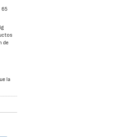
n 65
ig
ductos
n de
ue la