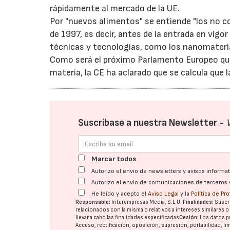
rápidamente al mercado de la UE.
Por "nuevos alimentos" se entiende "los no c
de 1997, es decir, antes de la entrada en vigor
técnicas y tecnologías, como los nanomaterial
Como será el próximo Parlamento Europeo que 
materia, la CE ha aclarado que se calcula que
Suscríbase a nuestra Newsletter -
Marcar todos
Autorizo el envío de newsletters y avisos inform
Autorizo el envío de comunicaciones de terceros 
He leído y acepto el
Aviso Legal
y la
Política de Pr
Responsable:
Interempresas Media, S.L.U.
Finalidades:
Suscri
relacionados con la misma o relativos a intereses similares 
llevar a cabo las finalidades especificadas
Cesión:
Los datos p
Acceso, rectificación, oposición, supresión, portabilidad, l