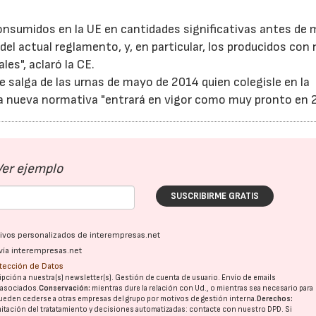
onsumidos en la UE en cantidades significativas antes de
 del actual reglamento, y, en particular, los producidos con
es", aclaró la CE.
salga de las urnas de mayo de 2014 quien colegisle en la
 la nueva normativa "entrará en vigor como muy pronto en 
22/07/2026
29/07/2026
Ver ejemplo
SUSCRIBIRME GRATIS
ativos personalizados de interempresas.net
vía interempresas.net
otección de Datos
pción a nuestra(s) newsletter(s). Gestión de cuenta de usuario. Envío de emails
o asociados.
Conservación:
mientras dure la relación con Ud., o mientras sea necesario para
ueden cederse a otras
empresas del grupo
por motivos de gestión interna.
Derechos:
imitación del tratatamiento y decisiones automatizadas:
contacte con nuestro DPD
. Si