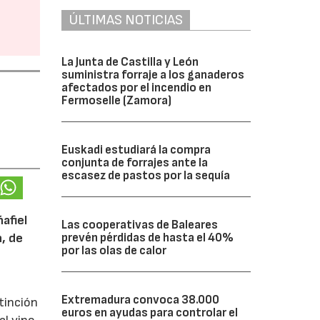
ÚLTIMAS NOTICIAS
La Junta de Castilla y León
suministra forraje a los ganaderos
afectados por el incendio en
Fermoselle (Zamora)
Euskadi estudiará la compra
conjunta de forrajes ante la
escasez de pastos por la sequía
afiel
Las cooperativas de Baleares
n, de
prevén pérdidas de hasta el 40%
por las olas de calor
Extremadura convoca 38.000
tinción
euros en ayudas para controlar el