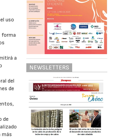
el uso
e forma
los
itirá a
o
NEWSLETTERS
ral del
ones de
entos,
o de
alizado
en más