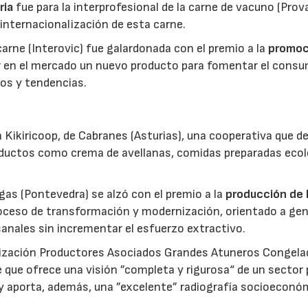
ria
fue para la interprofesional de la carne de vacuno (Pro
 internacionalización de esta carne.
 carne (Interovic) fue galardonada con el premio a la
promoc
ar en el mercado un nuevo producto para fomentar el cons
os y tendencias.
 Kikiricoop, de Cabranes (Asturias), una cooperativa que d
roductos como crema de avellanas, comidas preparadas eco
gas (Pontevedra) se alzó con el premio a la
producción de 
roceso de transformación y modernización, orientado a gen
anales sin incrementar el esfuerzo extractivo.
nización Productores Asociados Grandes Atuneros Congela
 que ofrece una visión ”completa y rigurosa“ de un sector
 y aporta, además, una ”excelente” radiografía socioeconó