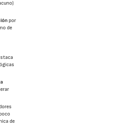
vacuno)
ión
por
umo de
estaca
lógicas
la
erar
dores
 poco
mica de