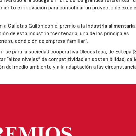
nvertido a la bodega en “uno de los grandes referentes“ d
miento e innovación para consolidar un proyecto de excel
ón a Galletas Gullón con el premio a la
industria alimentaria
ión de esta industria ”centenaria, una de las principales
ene su condición de empresa familiar”.
n
fue para la sociedad cooperativa Oleoestepa, de Estepa (Se
zar ”altos niveles” de competitividad en sostenibilidad, cali
ión del medio ambiente y a la adaptación a las circunstanci