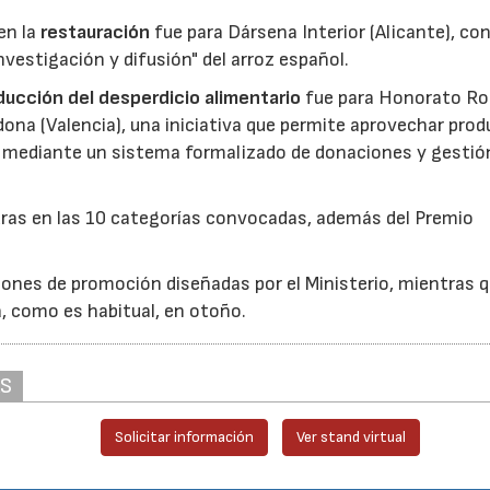
en la
restauración
fue para Dársena Interior (Alicante), co
nvestigación y difusión" del arroz español.
reducción del desperdicio alimentario
fue para Honorato Ro
edona (Valencia), una iniciativa que permite aprovechar pro
cio mediante un sistema formalizado de donaciones y gestió
uras en las 10 categorías convocadas, además del Premio
ones de promoción diseñadas por el Ministerio, mientras q
á, como es habitual, en otoño.
AS
Solicitar información
Ver stand virtual