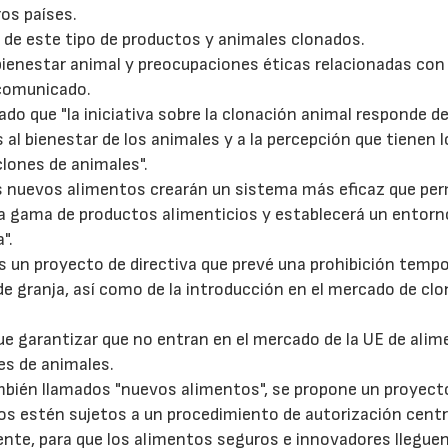
ros países.
d de este tipo de productos y animales clonados.
ienestar animal y preocupaciones éticas relacionadas con 
 comunicado.
lado que "la iniciativa sobre la clonación animal responde d
s al bienestar de los animales y a la percepción que tienen 
lones de animales".
s nuevos alimentos crearán un sistema más eficaz que perm
ia gama de productos alimenticios y establecerá un entorn
".
s un proyecto de directiva que prevé una prohibición tempo
de granja, así como de la introducción en el mercado de cl
ue garantizar que no entran en el mercado de la UE de alim
es de animales.
mbién llamados "nuevos alimentos", se propone un proyect
s estén sujetos a un procedimiento de autorización centr
ciente, para que los alimentos seguros e innovadores llegu