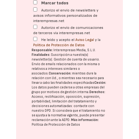
Marcar todos
Autorizo el envío de newsletters y
avisos informativos personalizados de
interempresas.net
Autorizo el envío de comunicaciones
de terceros vía interempresas.net
He leído y acepto el
Aviso Legal
y la
Política de Protección de Datos
Responsable:
Interempresas Media, S.L.U.
Finalidades:
Suscripción a nuestra(s)
newsletter(s). Gestión de cuenta de usuario.
Envío de emails relacionados con la misma o
relativos a intereses similares o
asociados.
Conservación:
mientras dure la
relación con Ud., o mientras sea necesario para
llevar a cabo las finalidades especificadas
Cesión:
Los datos pueden cederse a otras
empresas del
grupo
por motivos de gestión interna.
Derechos:
Acceso, rectificación, oposición, supresión,
portabilidad, limitación del tratatamiento y
decisiones automatizadas:
contacte con
nuestro DPD
. Si considera que el tratamiento no
se ajusta a la normativa vigente, puede presentar
reclamación ante la
AEPD
.
Más información:
Política de Protección de Datos