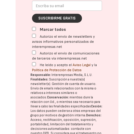
SUSCRIBIRME GRATIS
Marcar todos
Autorizo el envío de newsletters y
avisos informativos personalizados de
interempresas.net
Autorizo el envío de comunicaciones
de terceros vía interempresas.net
He leído y acepto el
Aviso Legal
y la
Política de Protección de Datos
Responsable:
Interempresas Media, S.L.U.
Finalidades:
Suscripción a nuestra(s)
newsletter(s). Gestión de cuenta de usuario.
Envío de emails relacionados con la misma o
relativos a intereses similares o
asociados.
Conservación:
mientras dure la
relación con Ud., o mientras sea necesario para
llevar a cabo las finalidades especificadas
Cesión:
Los datos pueden cederse a otras
empresas del
grupo
por motivos de gestión interna.
Derechos:
Acceso, rectificación, oposición, supresión,
portabilidad, limitación del tratatamiento y
decisiones automatizadas:
contacte con
nuestro DPD
. Si considera que el tratamiento no