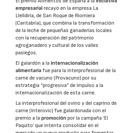
El premio Alimentos de España a la
iniciativa
empresarial
recayó en la empresa La
Llelldiría, de San Roque de Riomiera
(Cantabria), que combina la transformación
de la leche de pequeñas ganaderías locales
con la recuperación del patrimonio
agroganadero y cultural de los valles
pasiegos.
El galardón a la
internacionalización
alimentaria
fue para la interprofesional de la
carne de vacuno (Provacuno) por su
estrategia “progresiva” de impulso a la
internacionalización de esta carne.
La interprofesional del ovino y del caprino de
carne (Interovic) fue galardonada con el
premio a la
promoción
por la campaña 'El
Paquito' que intenta consolidar en el
mercado un nuevo producto para fomentar