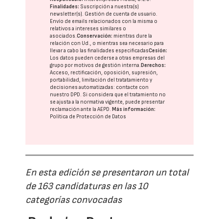
Finalidades:
Suscripción a nuestra(s)
newsletter(s). Gestión de cuenta de usuario.
Envío de emails relacionados con la misma o
relativos a intereses similares o
asociados.
Conservación:
mientras dure la
relación con Ud., o mientras sea necesario para
llevar a cabo las finalidades especificadas
Cesión:
Los datos pueden cederse a otras
empresas del
grupo
por motivos de gestión interna.
Derechos:
Acceso, rectificación, oposición, supresión,
portabilidad, limitación del tratatamiento y
decisiones automatizadas:
contacte con
nuestro DPD
. Si considera que el tratamiento no
se ajusta a la normativa vigente, puede presentar
reclamación ante la
AEPD
.
Más información:
Política de Protección de Datos
En esta edición se presentaron un total
de 163 candidaturas en las 10
categorías convocadas